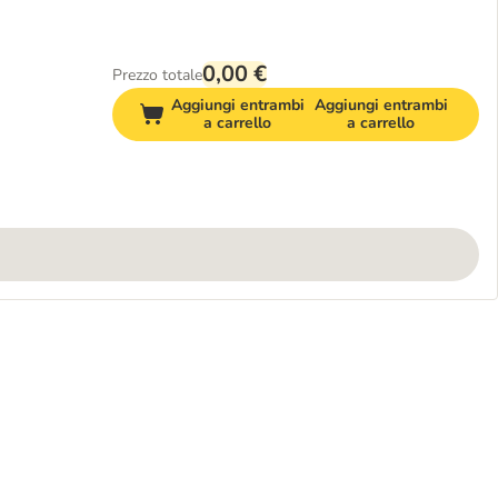
0,00 €
Prezzo totale
Aggiungi entrambi
Aggiungi entrambi
a carrello
a carrello