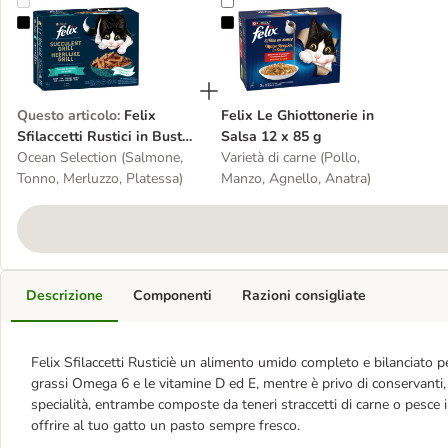
Felix Sfilaccetti Rustici in Buste 12 x 80 g
Felix Le Ghiottonerie in Salsa 12 x
Questo articolo
:
Felix
Felix Le Ghiottonerie in
Sfilaccetti Rustici in Buste
Salsa 12 x 85 g
12 x 80 g
Ocean Selection (Salmone,
Varietà di carne (Pollo,
Tonno, Merluzzo, Platessa)
Manzo, Agnello, Anatra)
Descrizione
Componenti
Razioni consigliate
Felix Sfilaccetti Rusticiè un alimento umido completo e bilanciato per 
grassi Omega 6 e le vitamine D ed E, mentre è privo di conservanti, c
specialità, entrambe composte da
teneri straccetti di carne o pesce 
offrire al tuo gatto un pasto sempre fresco.