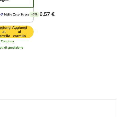
6,57 €
-6%
ggiungi
Aggiungi
al
al
arrello
carrello
Continua
sti di spedizione