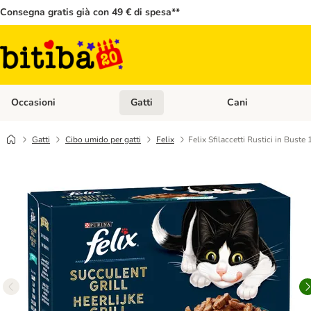
Consegna gratis già con 49 € di spesa**
Occasioni
Gatti
Cani
Apri Menù Categoria: Occasioni
Apri Menù Categoria: 
Gatti
Cibo umido per gatti
Felix
Felix Sfilaccetti Rustici in Buste 