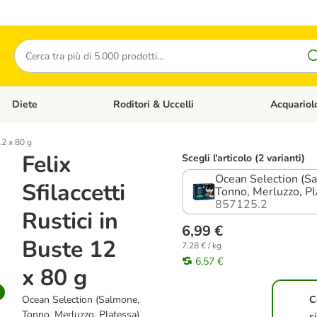
Cerca
Diete
Roditori & Uccelli
Acquariol
Gatti
Apri Menù Categoria: Cani
Apri Menù Categoria: Diete
Apri Menù Cat
12 x 80 g
Felix
Scegli l'articolo (2 varianti)
Ocean Selection (S
Sfilaccetti
Tonno, Merluzzo, Pl
857125.2
Rustici in
6,99 €
Buste 12
7,28 € / kg
6,57 €
x 80 g
Ocean Selection (Salmone,
C
Tonno, Merluzzo, Platessa)
s