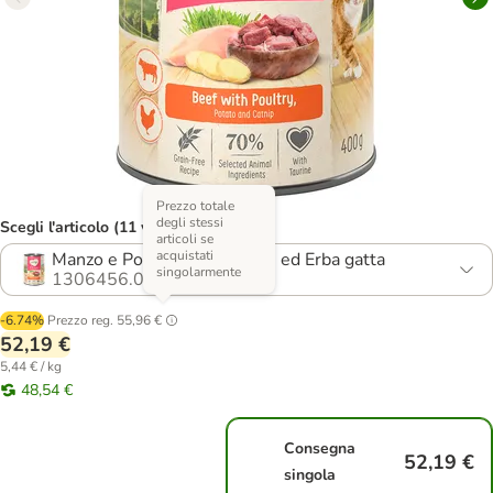
Prezzo totale
degli stessi
Scegli l'articolo (11 varianti)
articoli se
acquistati
Manzo e Pollame con Patate ed Erba gatta
singolarmente
1306456.0
-6.74%
Prezzo reg.
55,96 €
52,19 €
5,44 € / kg
48,54 €
Consegna
52,19 €
singola