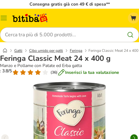
Consegna gratis già con 49 € di spesa**
Overview
catalogo
Cerca
Gatti
Cibo umido per gatti
Feringa
Feringa Classic Meat 24 x 400
Feringa Classic Meat 24 x 400 g
Manzo e Pollame con Patate ed Erba gatta
: 3.8/5
Inserisci la tua valutazione
(
36
)