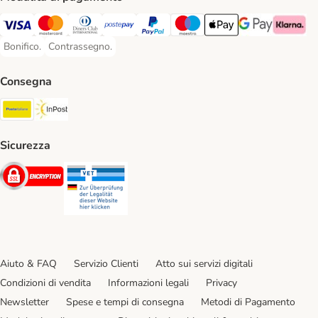
Visa. Payment Method
Mastercard. Payment Method
Diners Club. Payment Method
Postepay. Payment Method
PayPal. Payment Method
Maestro. Payment Method
Apple pay. Payment Met
Google Pay Paym
Klarna Pa
Bonifico.
Contrassegno.
Bonifico. Payment Method
Contrassegno. Payment Method
Consegna
Poste Italiane. Shipping Method
InPost. Shipping Method
Sicurezza
Security
Security
Aiuto & FAQ
Servizio Clienti
Atto sui servizi digitali
Condizioni di vendita
Informazioni legali
Privacy
Newsletter
Spese e tempi di consegna
Metodi di Pagamento