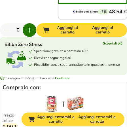
48,54 €
-7%
Aggiungi al
Aggiungi al
carrello
carrello
Scopri di più
Bitiba Zero Stress
Spedizione gratuita a partire da 49 €
Ricevi consegne regolari
Flessibile, senza costi, annullabile in qualsiasi momento
Consegna in 3-5 giorni lavorativi
Continua
Compralo con:
Prezzo
Aggiungi entrambi a
Aggiungi entrambi a
totale
carrello
carrello
0,00 €