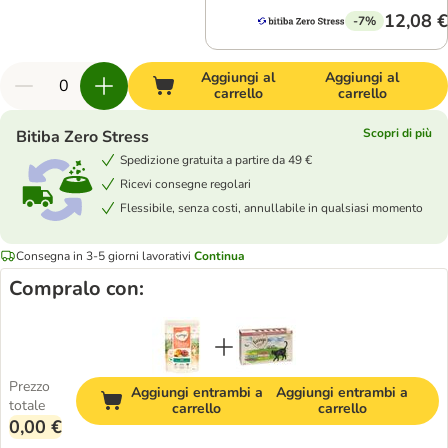
12,08 €
-7%
Aggiungi al
Aggiungi al
carrello
carrello
Scopri di più
Bitiba Zero Stress
Spedizione gratuita a partire da 49 €
Ricevi consegne regolari
Flessibile, senza costi, annullabile in qualsiasi momento
Consegna in 3-5 giorni lavorativi
Continua
Compralo con:
Prezzo
Aggiungi entrambi a
Aggiungi entrambi a
totale
carrello
carrello
0,00 €