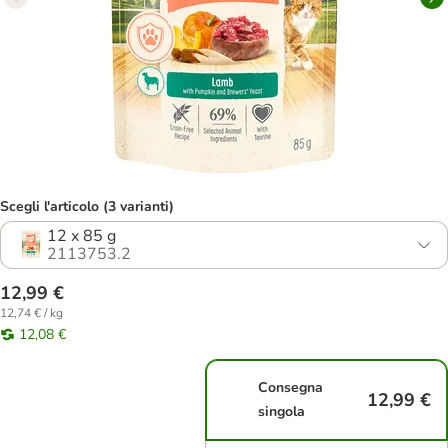
Scegli l'articolo (3 varianti)
12 x 85 g
2113753.2
12,99 €
12,74 € / kg
12,08 €
Consegna
12,99 €
singola