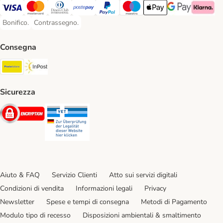
Visa. Payment Method
Mastercard. Payment Method
Diners Club. Payment Method
Postepay. Payment Method
PayPal. Payment Method
Maestro. Payment Method
Apple pay. Payment Met
Google Pay Paym
Klarna Pa
Bonifico.
Contrassegno.
Bonifico. Payment Method
Contrassegno. Payment Method
Consegna
Poste Italiane. Shipping Method
InPost. Shipping Method
Sicurezza
Security
Security
Aiuto & FAQ
Servizio Clienti
Atto sui servizi digitali
Condizioni di vendita
Informazioni legali
Privacy
Newsletter
Spese e tempi di consegna
Metodi di Pagamento
Modulo tipo di recesso
Disposizioni ambientali & smaltimento