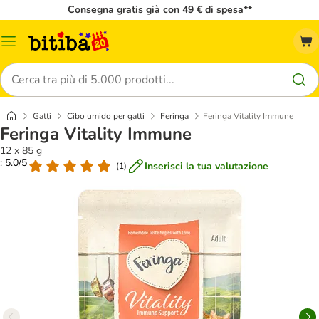
Consegna gratis già con 49 € di spesa**
Overview
catalogo
Cerca
Gatti
Cibo umido per gatti
Feringa
Feringa Vitality Immune
Feringa Vitality Immune
12 x 85 g
: 5.0/5
Inserisci la tua valutazione
(
1
)