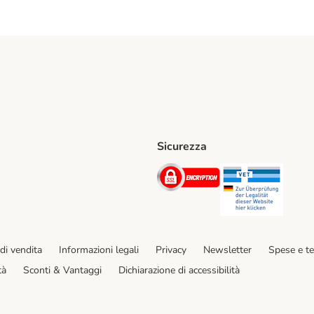
Sicurezza
iane. Shipping Method
Post. Shipping Method
Security
Securit
hod
di vendita
Informazioni legali
Privacy
Newsletter
Spese e t
tà
Sconti & Vantaggi
Dichiarazione di accessibilità