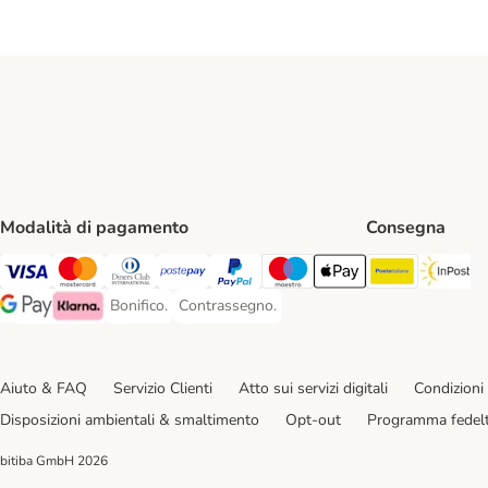
Modalità di pagamento
Consegna
Poste Ital
In
Visa. Payment Method
Mastercard. Payment Method
Diners Club. Payment Method
Postepay. Payment Method
PayPal. Payment Method
Maestro. Payment Method
Apple pay. Payment Met
Bonifico.
Contrassegno.
Bonifico. Payment Method
Contrassegno. Payment Method
Google Pay Payment Method
Klarna Payment Method
Aiuto & FAQ
Servizio Clienti
Atto sui servizi digitali
Condizioni 
Disposizioni ambientali & smaltimento
Opt-out
Programma fedel
bitiba GmbH
2026