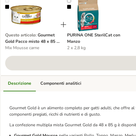
Gourmet Gold Pacco misto 48 x 85 g Umido per gatto
PURINA ONE SterilCat con Manzo
Questo articolo
:
Gourmet
PURINA ONE SterilCat con
Gold Pacco misto 48 x 85 g
Manzo
Umido per gatto
Mix Mousse carne
2 x 2,8 kg
Descrizione
Componenti analitici
Gourmet Gold è un alimento completo per gatti adulti, che offre al t
componenti pregiati, ricchi di nutrienti e di gusto.
La confezione multipla mista Gourmet Gold da 48 x 85 g è disponib
Gourmet Gold Mousse
nelle varianti Pollo, Tonno, Manzo, Merlu