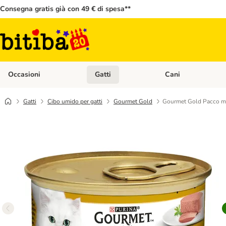
Consegna gratis già con 49 € di spesa**
Occasioni
Gatti
Cani
Apri Menù Categoria: Occasioni
Apri Menù Categoria: 
Gatti
Cibo umido per gatti
Gourmet Gold
Gourmet Gold Pacco mi