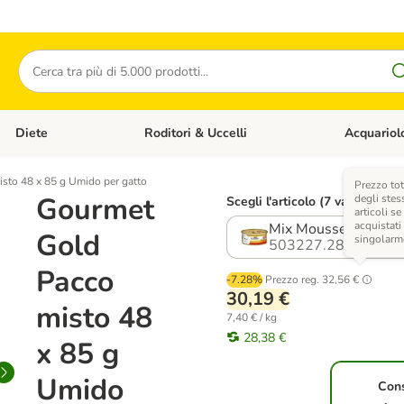
Cerca
Diete
Roditori & Uccelli
Acquariol
Gatti
Apri Menù Categoria: Cani
Apri Menù Categoria: Diete
Apri Menù Cat
sto 48 x 85 g Umido per gatto
Prezzo tot
Gourmet
degli stes
Scegli l'articolo (7 varianti)
articoli se
acquistati
Mix Mousse carne
Gold
singolarm
503227.28
Pacco
-7.28%
Prezzo reg.
32,56 €
30,19 €
misto 48
7,40 € / kg
28,38 €
x 85 g
Umido
Con