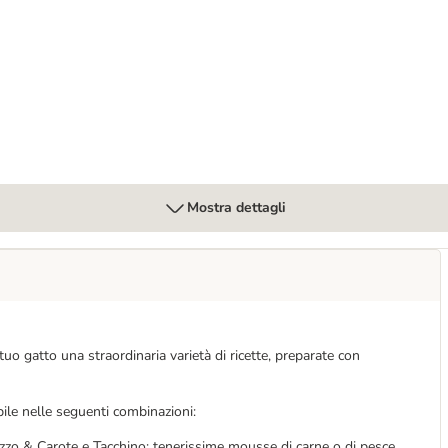
Mostra dettagli
uo gatto una straordinaria varietà di ricette, preparate con
ile nelle seguenti combinazioni:
zzo & Carote e Tacchino: tenerissime mousse di carne o di pesce