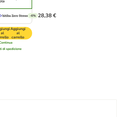
ola
28,38 €
-6%
giungi
Aggiungi
al
al
rrello
carrello
Continua
ti di spedizione