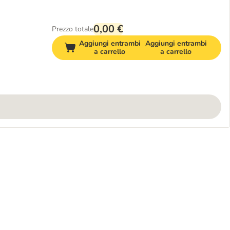
0,00 €
Prezzo totale
Aggiungi entrambi
Aggiungi entrambi
a carrello
a carrello