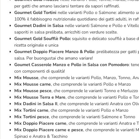
per gatti che amano lasciarsi tentare da sapori raffinati.
Gourmet Gold Tortini
nelle varianti Pollo o Salmone: alimento um
100% il fabbisogno nutrizionale quotidiano dei gatti adulti, in raf
Gourmet Dadini in Salsa
nelle varianti Salmone e Pollo e Vitello
saporiti in salsa prelibata, arricchiti con verdure scelte.
Gourmet Gold Soufflè Pollo:
squisito e delicato soufflè a base d
ricetta originale e unica
Gourmet Doppio Piacere Manzo & Pollo
: prelibatezza per gatti 
salsa. Per buongustai che amano variare!
Goumet Casserole Manzo e Pollo in Salsa con Pomodoro
: ten
con componenti di qualità!
Mix Mousse
, che comprende le varianti Pollo, Manzo, Tonno, Ana
Mix Mousse carne
, che comprende le varianti Pollo e Manzo
Mix Mousse pesce
, che comprende le varianti Tonno e Merluzzo 
Mix Mousse Terra e Mare
, che comprende le varianti Pollo e T
Mix Dadini in Salsa II
, che comprende le varianti Anatra con Oli
Mix Tortini carne
, che comprende le varianti Pollo e Manzo
Mix Tortini pesce
, che comprende le varianti Salmone e Tonno
Mix Doppio Piacere carne
, che comprende le varianti Anatra e 
Mix Doppio Piacere carne e pesce
, che comprende le varianti M
Spinaci e Anatra & Tacchino