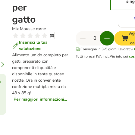
sing
per
gatto
Mix Mousse carne
Ag
(
0
)
Inserisci la tua
ca
valutazione
Consegna in 3-5 giorni lavorativi
Alimento umido completo per
Tutti i prezzi IVA incl.
Più info sui
cos
gatti, preparato con
componenti di qualità e
disponibile in tante gustose
ricette. Ora in conveniente
ù
confezione multipla mista da
48 x 85 g!
Per maggiori informazioni...