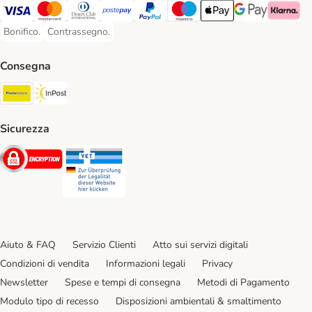
Visa. Payment Method
Mastercard. Payment Method
Diners Club. Payment Method
Postepay. Payment Method
PayPal. Payment Method
Maestro. Payment Method
Apple pay. Payment Met
Google Pay Paym
Klarna Pa
Bonifico.
Contrassegno.
Bonifico. Payment Method
Contrassegno. Payment Method
Consegna
Poste Italiane. Shipping Method
InPost. Shipping Method
Sicurezza
Security
Security
Aiuto & FAQ
Servizio Clienti
Atto sui servizi digitali
Condizioni di vendita
Informazioni legali
Privacy
Newsletter
Spese e tempi di consegna
Metodi di Pagamento
Modulo tipo di recesso
Disposizioni ambientali & smaltimento