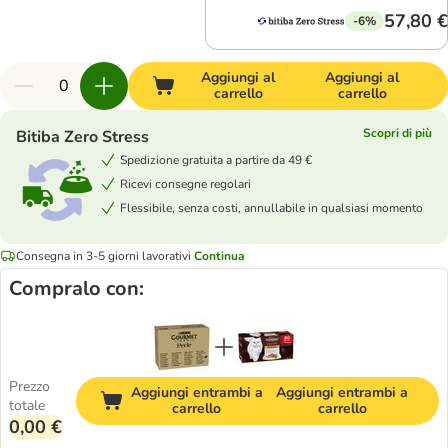
57,80 €
-6%
Aggiungi al
Aggiungi al
carrello
carrello
Scopri di più
Bitiba Zero Stress
Spedizione gratuita a partire da 49 €
Ricevi consegne regolari
Flessibile, senza costi, annullabile in qualsiasi momento
Consegna in 3-5 giorni lavorativi
Continua
Compralo con:
Prezzo
Aggiungi entrambi a
Aggiungi entrambi a
totale
carrello
carrello
0,00 €