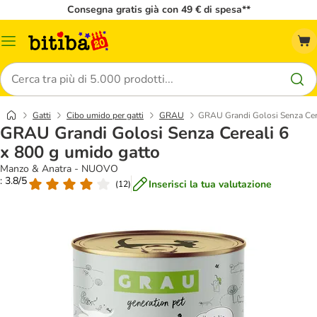
Consegna gratis già con 49 € di spesa**
Overview
catalogo
Cerca
Gatti
Cibo umido per gatti
GRAU
GRAU Grandi Golosi Senza Cere
GRAU Grandi Golosi Senza Cereali 6
x 800 g umido gatto
Manzo & Anatra - NUOVO
: 3.8/5
Inserisci la tua valutazione
(
12
)