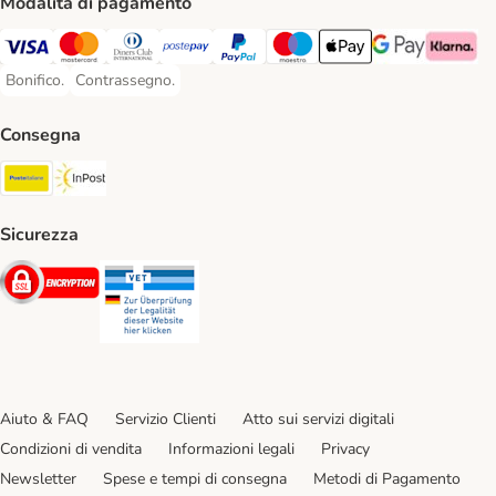
Modalità di pagamento
Visa. Payment Method
Mastercard. Payment Method
Diners Club. Payment Method
Postepay. Payment Method
PayPal. Payment Method
Maestro. Payment Method
Apple pay. Payment Met
Google Pay Paym
Klarna Pa
Bonifico.
Contrassegno.
Bonifico. Payment Method
Contrassegno. Payment Method
Consegna
Poste Italiane. Shipping Method
InPost. Shipping Method
Sicurezza
Security
Security
Aiuto & FAQ
Servizio Clienti
Atto sui servizi digitali
Condizioni di vendita
Informazioni legali
Privacy
Newsletter
Spese e tempi di consegna
Metodi di Pagamento