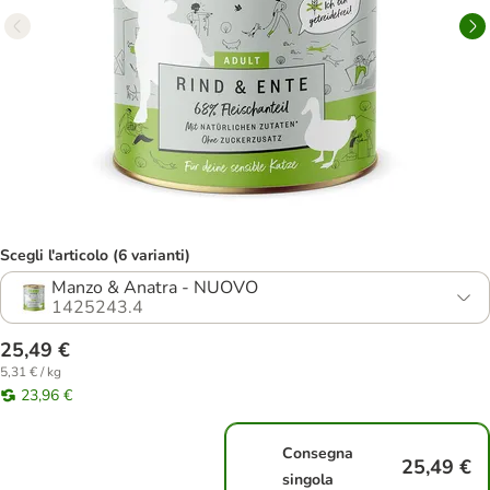
Scegli l'articolo (6 varianti)
Manzo & Anatra - NUOVO
1425243.4
25,49 €
5,31 € / kg
23,96 €
Consegna
25,49 €
singola