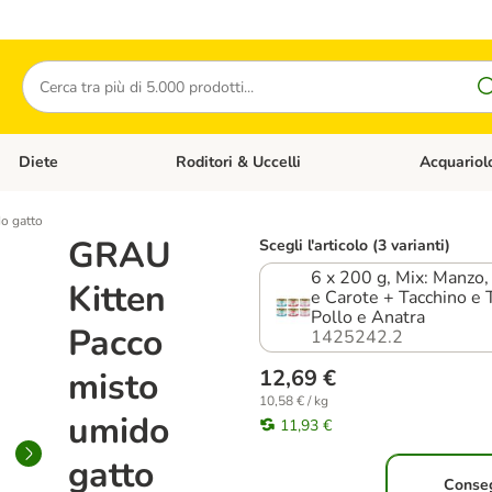
Cerca
Diete
Roditori & Uccelli
Acquariol
Gatti
Apri Menù Categoria: Cani
Apri Menù Categoria: Diete
Apri Menù Cat
o gatto
GRAU
Scegli l'articolo (3 varianti)
6 x 200 g, Mix: Manzo,
Kitten
e Carote + Tacchino e 
Pollo e Anatra
Pacco
1425242.2
misto
12,69 €
10,58 € / kg
umido
11,93 €
gatto
Conse