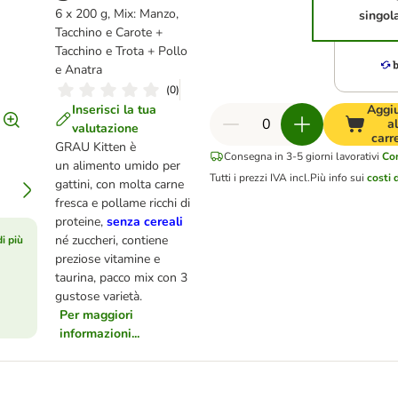
6 x 200 g, Mix: Manzo,
singol
Tacchino e Carote +
Tacchino e Trota + Pollo
e Anatra
(
0
)
Inserisci la tua
Aggi
al
valutazione
carr
GRAU Kitten è
Consegna in 3-5 giorni lavorativi
Co
un alimento umido per
Tutti i prezzi IVA incl.
Più info sui
costi 
gattini, con molta carne
fresca e pollame ricchi di
proteine,
senza cereali
né zuccheri, contiene
i più
preziose vitamine e
taurina, pacco mix con 3
gustose varietà.
Per maggiori
informazioni...