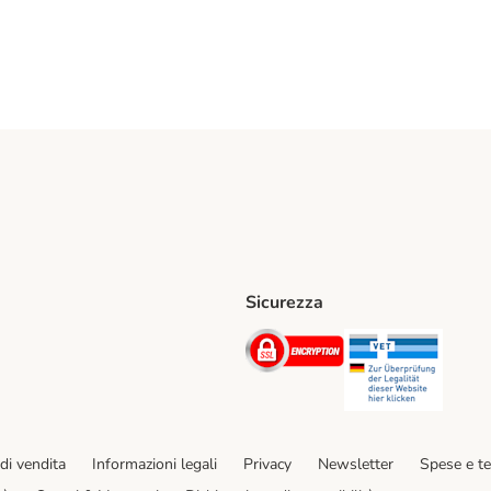
Sicurezza
iane. Shipping Method
Post. Shipping Method
Security
Securit
hod
di vendita
Informazioni legali
Privacy
Newsletter
Spese e t