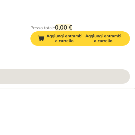
0,00 €
Prezzo totale
Aggiungi entrambi
Aggiungi entrambi
a carrello
a carrello