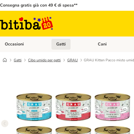
Consegna gratis già con 49 € di spesa**
Occasioni
Gatti
Cani
Apri Menù Categoria: Occasioni
Apri Menù Categoria: 
Gatti
Cibo umido per gatti
GRAU
GRAU Kitten Pacco misto umid