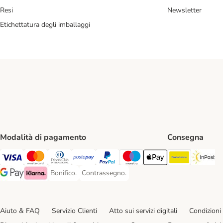
Resi
Newsletter
Etichettatura degli imballaggi
Modalità di pagamento
Consegna
Poste Ital
In
Visa. Payment Method
Mastercard. Payment Method
Diners Club. Payment Method
Postepay. Payment Method
PayPal. Payment Method
Maestro. Payment Method
Apple pay. Payment Met
Bonifico.
Contrassegno.
Bonifico. Payment Method
Contrassegno. Payment Method
Google Pay Payment Method
Klarna Payment Method
Aiuto & FAQ
Servizio Clienti
Atto sui servizi digitali
Condizioni 