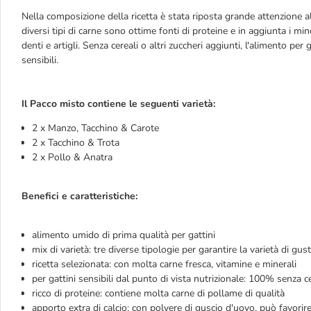
Nella composizione della ricetta è stata riposta grande attenzione all
diversi tipi di carne sono ottime fonti di proteine e in aggiunta i mi
denti e artigli. Senza cereali o altri zuccheri aggiunti, l'alimento pe
sensibili.
Il Pacco misto contiene le seguenti varietà:
2 x Manzo, Tacchino & Carote
2 x Tacchino & Trota
2 x Pollo & Anatra
Benefici e caratteristiche:
alimento umido di prima qualità per gattini
mix di varietà: tre diverse tipologie per garantire la varietà di gus
ricetta selezionata: con molta carne fresca, vitamine e minerali
per gattini sensibili dal punto di vista nutrizionale: 100% senza ce
ricco di proteine: contiene molta carne di pollame di qualità
apporto extra di calcio: con polvere di guscio d'uovo, può favorire 