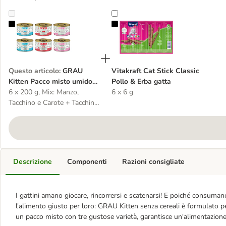
GRAU Kitten Pacco misto umido gatto
Vitakraft Cat Stick Classic Pollo &
Questo articolo
:
GRAU
Vitakraft Cat Stick Classic
Kitten Pacco misto umido
Pollo & Erba gatta
gatto
6 x 200 g, Mix: Manzo,
6 x 6 g
Tacchino e Carote + Tacchino
e Trota + Pollo e Anatra
Descrizione
Componenti
Razioni consigliate
I gattini amano giocare, rincorrersi e scatenarsi! E poiché consuma
l'alimento giusto per loro: GRAU Kitten senza cereali è formulato p
un pacco misto con tre gustose varietà, garantisce un'alimentazione c