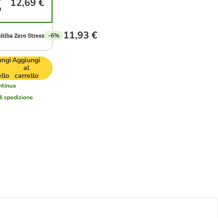
12,69 €
a
11,93 €
-6%
ungi
Aggiungi
al
ello
carrello
ntinua
di spedizione