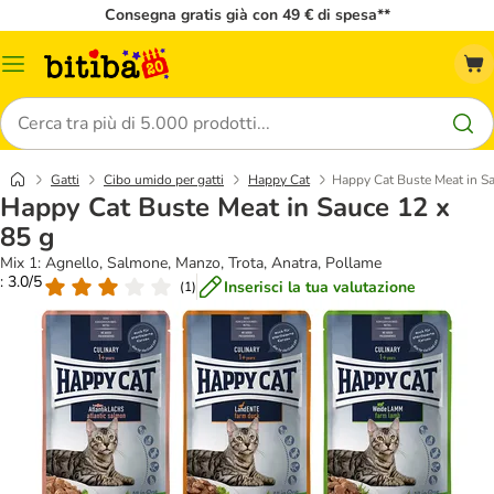
Consegna gratis già con 49 € di spesa**
Overview
catalogo
Cerca
Gatti
Cibo umido per gatti
Happy Cat
Happy Cat Buste Meat in Sa
Happy Cat Buste Meat in Sauce 12 x
85 g
Mix 1: Agnello, Salmone, Manzo, Trota, Anatra, Pollame
: 3.0/5
Inserisci la tua valutazione
(
1
)