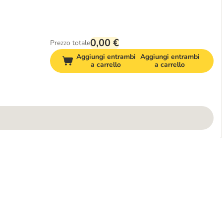
0,00 €
Prezzo totale
Aggiungi entrambi
Aggiungi entrambi
a carrello
a carrello