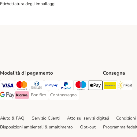
Etichettatura degli imballaggi
Modalità di pagamento
Consegna
Poste Ital
In
Visa. Payment Method
Mastercard. Payment Method
Diners Club. Payment Method
Postepay. Payment Method
PayPal. Payment Method
Maestro. Payment Method
Apple pay. Payment Met
Bonifico.
Contrassegno.
Bonifico. Payment Method
Contrassegno. Payment Method
Google Pay Payment Method
Klarna Payment Method
Aiuto & FAQ
Servizio Clienti
Atto sui servizi digitali
Condizioni 
Disposizioni ambientali & smaltimento
Opt-out
Programma fedel