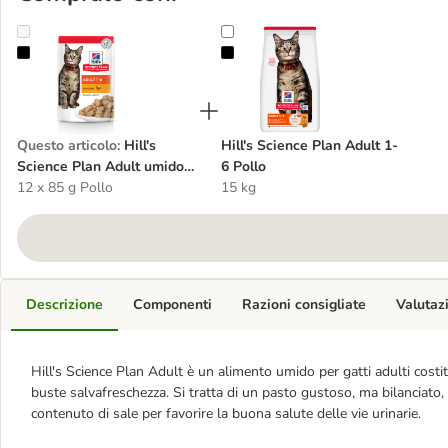
Hill's Science Plan Adult umido per gatto
Hill's Science Plan Adult 1-6 Pollo
Questo articolo
:
Hill's
Hill's Science Plan Adult 1-
Science Plan Adult umido
6 Pollo
per gatto
12 x 85 g Pollo
15 kg
Descrizione
Componenti
Razioni consigliate
Valutaz
Hill's Science Plan Adult è un alimento umido per gatti adulti costit
buste salvafreschezza. Si tratta di un pasto gustoso, ma bilanciato,
contenuto di sale per favorire la buona salute delle vie urinarie.