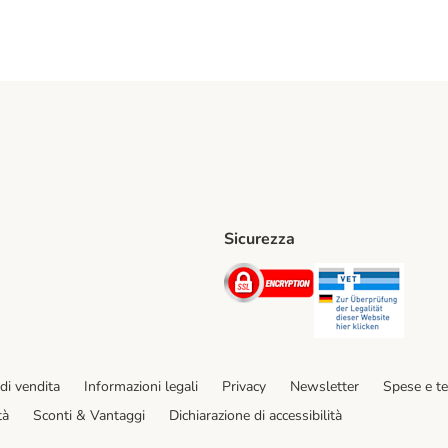
Sicurezza
iane. Shipping Method
Post. Shipping Method
Security
Securit
hod
di vendita
Informazioni legali
Privacy
Newsletter
Spese e t
tà
Sconti & Vantaggi
Dichiarazione di accessibilità