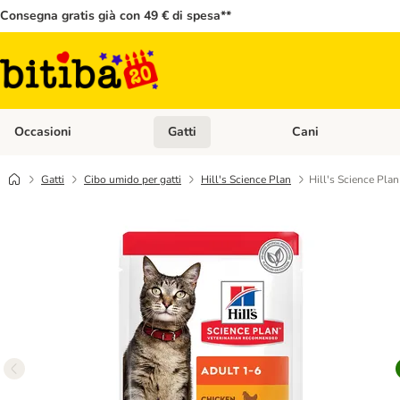
Consegna gratis già con 49 € di spesa**
Occasioni
Gatti
Cani
Apri Menù Categoria: Occasioni
Apri Menù Categoria: 
Gatti
Cibo umido per gatti
Hill's Science Plan
Hill's Science Pla