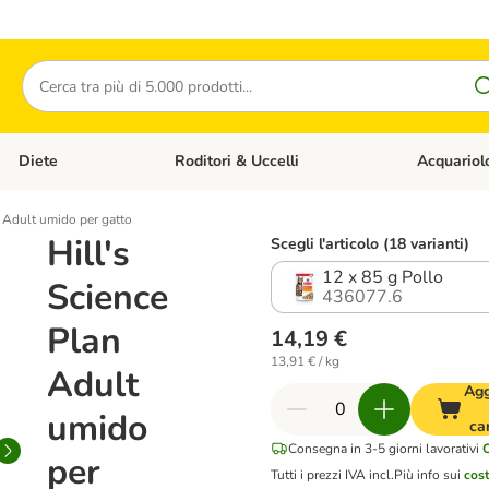
Cerca
Diete
Roditori & Uccelli
Acquariol
Gatti
Apri Menù Categoria: Cani
Apri Menù Categoria: Diete
Apri Menù Cat
n Adult umido per gatto
Hill's
Scegli l'articolo (18 varianti)
12 x 85 g Pollo
Science
436077.6
Plan
14,19 €
13,91 € / kg
Adult
Agg
umido
ca
Consegna in 3-5 giorni lavorativi
per
Tutti i prezzi IVA incl.
Più info sui
cost