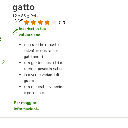
gatto
12 x 85 g Pollo
: 3.6/5
(
12
)
Inserisci la tua
valutazione
cibo umido in buste
salvafreschezza per
gatti adulti
con gustosi pezzetti di
carne o pesce in salsa
in diverse varianti di
gusto
con minerali e vitamine
e poco sale
Per maggiori
informazioni...