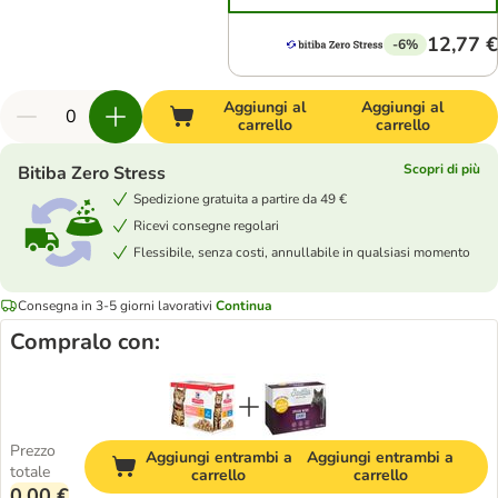
12,77 €
-6%
Aggiungi al
Aggiungi al
carrello
carrello
Scopri di più
Bitiba Zero Stress
Spedizione gratuita a partire da 49 €
Ricevi consegne regolari
Flessibile, senza costi, annullabile in qualsiasi momento
Consegna in 3-5 giorni lavorativi
Continua
Compralo con:
Prezzo
Aggiungi entrambi a
Aggiungi entrambi a
totale
carrello
carrello
0,00 €