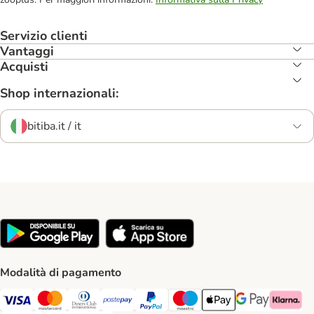
Servizio clienti
Vantaggi
Acquisti
Shop internazionali:
bitiba.it / it
Modalità di pagamento
Visa. Payment Method
Mastercard. Payment Method
Diners Club. Payment Method
Postepay. Payment Method
PayPal. Payment Method
Maestro. Payment Method
Apple pay. Payment Met
Google Pay Paym
Klarna Pa