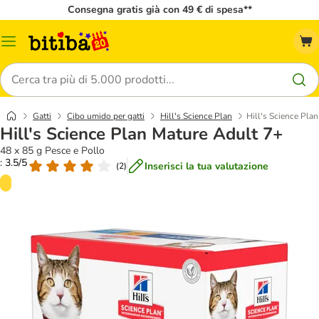
Consegna gratis già con 49 € di spesa**
Overview
catalogo
Cerca
Gatti
Cibo umido per gatti
Hill's Science Plan
Hill's Science Pla
Hill's Science Plan Mature Adult 7+
48 x 85 g Pesce e Pollo
: 3.5/5
Inserisci la tua valutazione
(
2
)