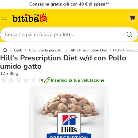
Consegna gratis già con 49 € di spesa**
Overview
catalogo
Cerca
Gatti
Cibo umido per gatti
Hill's Prescription Diet
Hill's Prescrip
Hill's Prescription Diet w/d con Pollo
umido gatto
12 x 85 g
Inserisci la tua valutazione
(
0
)