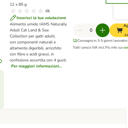
12 x 85 g
(
0
)
Inserisci la tua valutazione
Alimento umido IAMS Naturally
Ag
Adult Cat Land & Sea
c
Collection per gatti adulti,
Consegna in 3-5 giorni lavorativi
con componenti naturali e
Tutti i prezzi IVA incl.
Più info sui
co
altamente digeribili, arricchito
con fibre e acidi grassi, in
confezione assortita con 4 gusti.
Per maggiori informazioni...