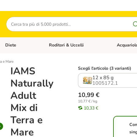
Cerca
Diete
Roditori & Uccelli
Acquariol
Gatti
Apri Menù Categoria: Cani
Apri Menù Categoria: Diete
Apri Menù Cat
ra e Mare
IAMS
Scegli l'articolo (3 varianti)
12 x 85 g
Naturally
1005172.1
Adult
10,99 €
10,77 € / kg
Mix di
10,33 €
Terra e
Con
Mare
sin