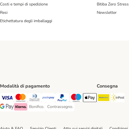
Costi e tempi di spedizione
Bitiba Zero Stress
Resi
Newsletter
Etichettatura degli imballaggi
Modalità di pagamento
Consegna
Poste Ital
In
Visa. Payment Method
Mastercard. Payment Method
Diners Club. Payment Method
Postepay. Payment Method
PayPal. Payment Method
Maestro. Payment Method
Apple pay. Payment Met
Bonifico.
Contrassegno.
Bonifico. Payment Method
Contrassegno. Payment Method
Google Pay Payment Method
Klarna Payment Method
Aiuto & FAQ
Servizio Clienti
Atto sui servizi digitali
Condizioni 