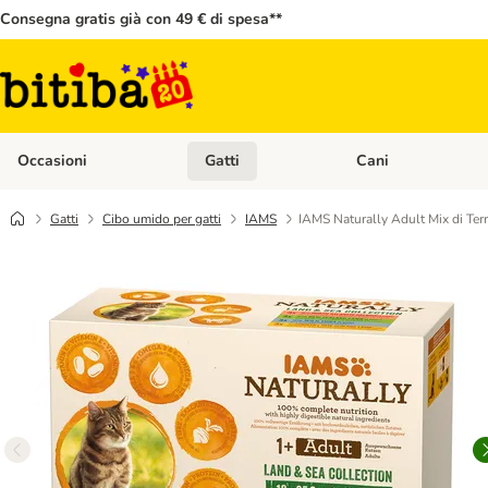
Consegna gratis già con 49 € di spesa**
Occasioni
Gatti
Cani
Apri Menù Categoria: Occasioni
Apri Menù Categoria: 
Gatti
Cibo umido per gatti
IAMS
IAMS Naturally Adult Mix di Ter