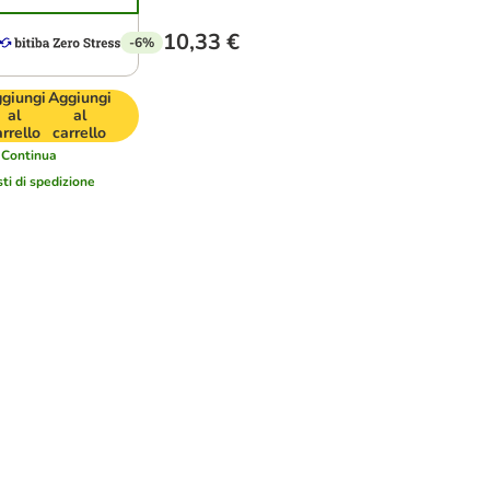
10,33 €
-6%
giungi
Aggiungi
al
al
arrello
carrello
Continua
sti di spedizione