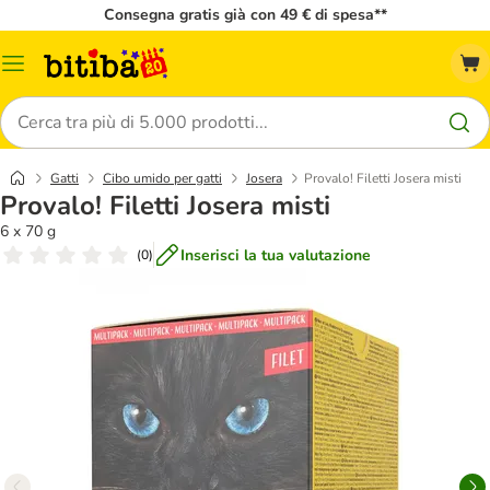
Consegna gratis già con 49 € di spesa**
Overview
catalogo
Cerca
Gatti
Cibo umido per gatti
Josera
Provalo! Filetti Josera misti
Provalo! Filetti Josera misti
6 x 70 g
Inserisci la tua valutazione
(
0
)