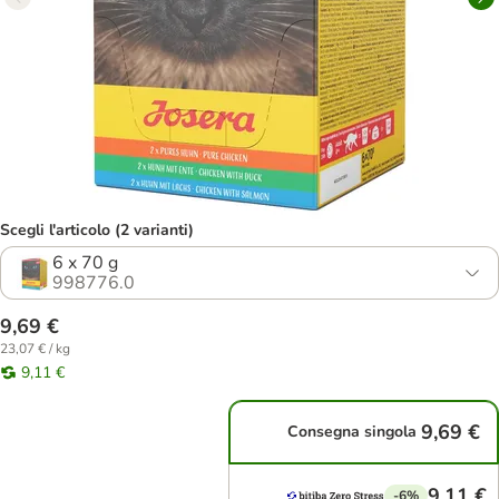
Scegli l'articolo (2 varianti)
6 x 70 g
998776.0
9,69 €
23,07 € / kg
9,11 €
9,69 €
Consegna singola
9,11 €
-6%