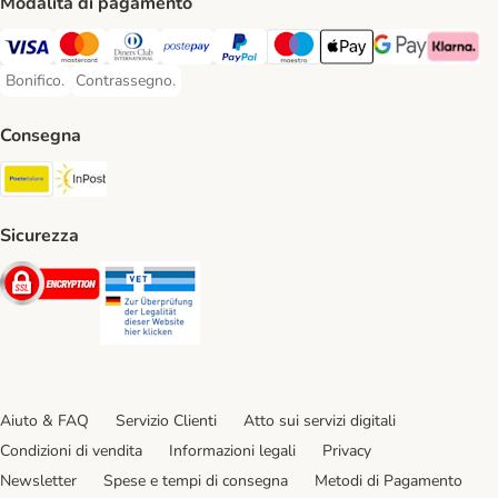
Modalità di pagamento
Visa. Payment Method
Mastercard. Payment Method
Diners Club. Payment Method
Postepay. Payment Method
PayPal. Payment Method
Maestro. Payment Method
Apple pay. Payment Met
Google Pay Paym
Klarna Pa
Bonifico.
Contrassegno.
Bonifico. Payment Method
Contrassegno. Payment Method
Consegna
Poste Italiane. Shipping Method
InPost. Shipping Method
Sicurezza
Security
Security
Aiuto & FAQ
Servizio Clienti
Atto sui servizi digitali
Condizioni di vendita
Informazioni legali
Privacy
Newsletter
Spese e tempi di consegna
Metodi di Pagamento