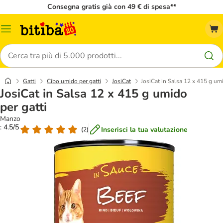
Consegna gratis già con 49 € di spesa**
Overview
catalogo
Cerca
Gatti
Cibo umido per gatti
JosiCat
JosiCat in Salsa 12 x 415 g umi
JosiCat in Salsa 12 x 415 g umido
per gatti
Manzo
: 4.5/5
Inserisci la tua valutazione
(
2
)