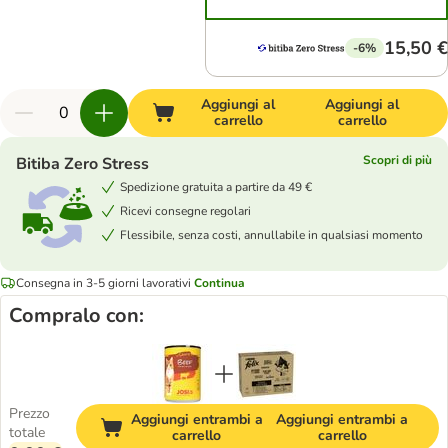
15,50 €
-6%
Aggiungi al
Aggiungi al
carrello
carrello
Scopri di più
Bitiba Zero Stress
Spedizione gratuita a partire da 49 €
Ricevi consegne regolari
Flessibile, senza costi, annullabile in qualsiasi momento
Consegna in 3-5 giorni lavorativi
Continua
Compralo con:
Prezzo
Aggiungi entrambi a
Aggiungi entrambi a
totale
carrello
carrello