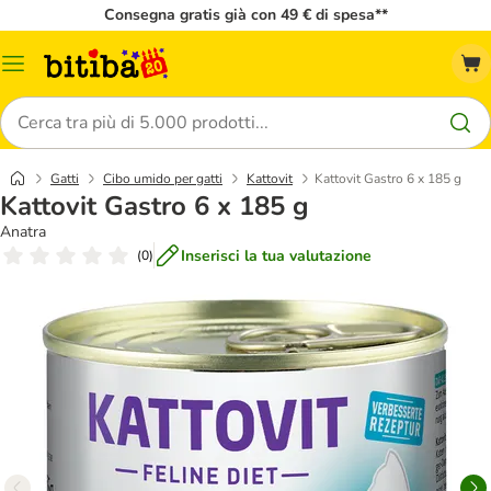
Consegna gratis già con 49 € di spesa**
Overview
catalogo
Cerca
Gatti
Cibo umido per gatti
Kattovit
Kattovit Gastro 6 x 185 g
Kattovit Gastro 6 x 185 g
Anatra
Inserisci la tua valutazione
(
0
)