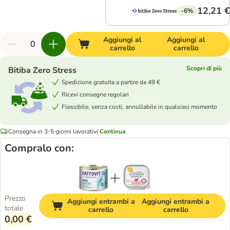
12,21 €
-6%
Aggiungi al
Aggiungi al
carrello
carrello
Scopri di più
Bitiba Zero Stress
Spedizione gratuita a partire da 49 €
Ricevi consegne regolari
Flessibile, senza costi, annullabile in qualsiasi momento
Consegna in 3-5 giorni lavorativi
Continua
Compralo con:
Prezzo
Aggiungi entrambi a
Aggiungi entrambi a
totale
carrello
carrello
0,00 €