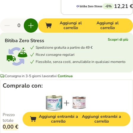
12,21 €
-6%
Aggiungi al
Aggiungi al
carrello
carrello
Scopri di più
Bitiba Zero Stress
Spedizione gratuita a partire da 49 €
Ricevi consegne regolari
Flessibile, senza costi, annullabile in qualsiasi momento
Consegna in 3-5 giorni lavorativi
Continua
Compralo con:
Prezzo
Aggiungi entrambi a
Aggiungi entrambi a
totale
carrello
carrello
0,00 €