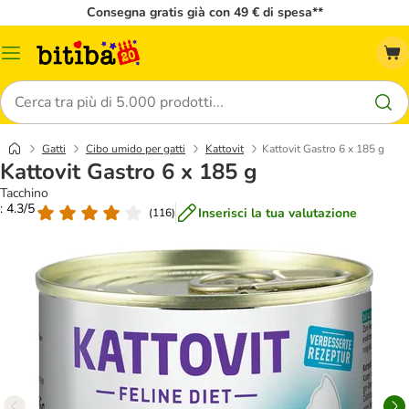
Consegna gratis già con 49 € di spesa**
Overview
catalogo
Cerca
Gatti
Cibo umido per gatti
Kattovit
Kattovit Gastro 6 x 185 g
Kattovit Gastro 6 x 185 g
Tacchino
: 4.3/5
Inserisci la tua valutazione
(
116
)