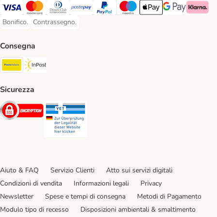
Visa. Payment Method
Mastercard. Payment Method
Diners Club. Payment Method
Postepay. Payment Method
PayPal. Payment Method
Maestro. Payment Method
Apple pay. Payment Met
Google Pay Paym
Klarna Pa
Bonifico.
Contrassegno.
Bonifico. Payment Method
Contrassegno. Payment Method
Consegna
Poste Italiane. Shipping Method
InPost. Shipping Method
Sicurezza
Security
Security
Aiuto & FAQ
Servizio Clienti
Atto sui servizi digitali
Condizioni di vendita
Informazioni legali
Privacy
Newsletter
Spese e tempi di consegna
Metodi di Pagamento
Modulo tipo di recesso
Disposizioni ambientali & smaltimento