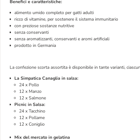
Benefici e caratteristiche:
alimento umido completo per gatti adulti
ricco di vitamine, per sostenere il sistema immunitario
con preziose sostanze nutritive
senza conservanti
senza aromatizzanti, conservanti e aromi artificiali
prodotto in Germania
La confezione scorta assortita è disponibile in tante varianti, ciascu
La Simpatica Canaglia in salsa:
24 x Pollo
12 x Manzo
12 x Salmone
Picnic in Salsa:
24 x Tacchino
12 x Pollame
12 x Coniglio
Mix del mercato in gelatina