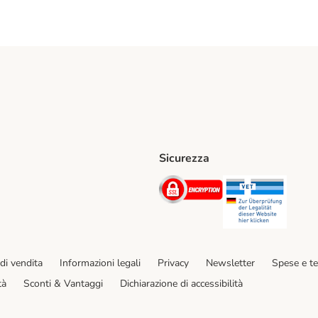
Sicurezza
iane. Shipping Method
Post. Shipping Method
Security
Securit
hod
di vendita
Informazioni legali
Privacy
Newsletter
Spese e t
tà
Sconti & Vantaggi
Dichiarazione di accessibilità