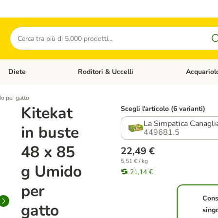
Cerca
Diete
Roditori & Uccelli
Acquariol
Gatti
Apri Menù Categoria: Cani
Apri Menù Categoria: Diete
Apri Menù Cat
do per gatto
Kitekat
Scegli l'articolo (6 varianti)
La Simpatica Canaglia
in buste
449681.5
48 x 85
22,49 €
5,51 € / kg
g Umido
21,14 €
per
Con
gatto
sing