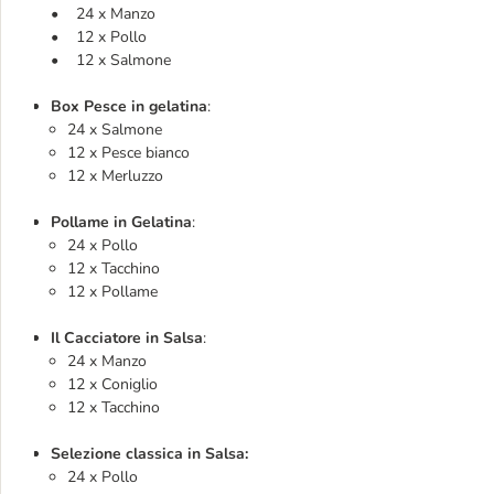
• 24 x Manzo
• 12 x Pollo
• 12 x Salmone
Box Pesce in gelatina
:
24 x Salmone
12 x Pesce bianco
12 x Merluzzo
Pollame in Gelatina
:
24 x Pollo
12 x Tacchino
12 x Pollame
Il Cacciatore in Salsa
:
24 x Manzo
12 x Coniglio
12 x Tacchino
Selezione classica in Salsa:
24 x Pollo