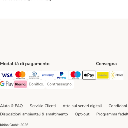
Modalità di pagamento
Consegna
Poste Ital
In
Visa. Payment Method
Mastercard. Payment Method
Diners Club. Payment Method
Postepay. Payment Method
PayPal. Payment Method
Maestro. Payment Method
Apple pay. Payment Met
Bonifico.
Contrassegno.
Bonifico. Payment Method
Contrassegno. Payment Method
Google Pay Payment Method
Klarna Payment Method
Aiuto & FAQ
Servizio Clienti
Atto sui servizi digitali
Condizioni 
Disposizioni ambientali & smaltimento
Opt-out
Programma fedel
bitiba GmbH
2026