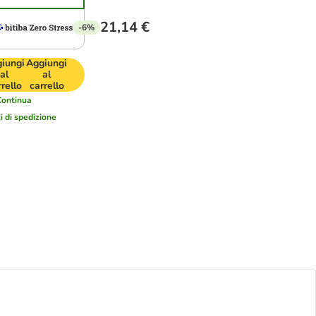
21,14 €
-6%
iungi
Aggiungi
al
al
rrello
carrello
Continua
i di spedizione