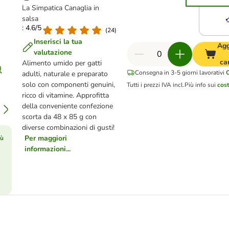
La Simpatica Canaglia in
salsa
: 4.6/5
(
24
)
Inserisci la tua
Agg
valutazione
ca
Alimento umido per gatti
Consegna in 3-5 giorni lavorativi
adulti, naturale e preparato
solo con componenti genuini,
Tutti i prezzi IVA incl.
Più info sui
cost
ricco di vitamine. Approfitta
della conveniente confezione
scorta da 48 x 85 g con
diverse combinazioni di gusti!
Per maggiori
iù
informazioni...