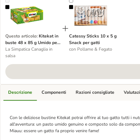
Kitekat in buste 48 x 85 g Umido per gatto
Catessy Sticks 10 x 5 g Snack per 
Questo articolo
:
Kitekat in
Catessy Sticks 10 x 5 g
buste 48 x 85 g Umido per
Snack per gatti
gatto
La Simpatica Canaglia in
con Pollame & Fegato
salsa
Descrizione
Componenti
Razioni consigliate
Valutaz
Con le deliziose bustine Kitekat potrai offrire al tuo gatto tutti i nu
all'avventura: un pasto umido genuino e composto solo da componenti
Miauu: essere un gatto fa proprio venire fame!