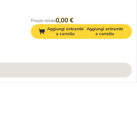
0,00 €
Prezzo totale
Aggiungi entrambi
Aggiungi entrambi
a carrello
a carrello