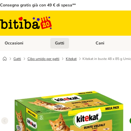
Consegna gratis già con 49 € di spesa**
Occasioni
Gatti
Cani
Apri Menù Categoria: Occasioni
Apri Menù Categoria: 
Gatti
Cibo umido per gatti
Kitekat
Kitekat in buste 48 x 85 g Umi