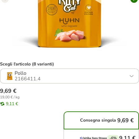
Scegli l'articolo (8 varianti)
Pollo
2166411.4
9,69 €
19,00 € / kg
9,11 €
9,69 €
Consegna singola
9,11 €
-6%