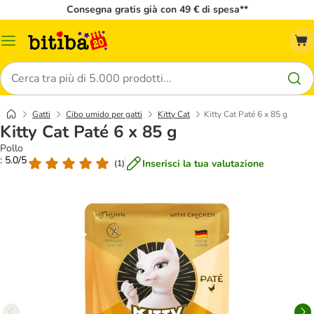
Consegna gratis già con 49 € di spesa**
Overview
catalogo
Cerca
Gatti
Cibo umido per gatti
Kitty Cat
Kitty Cat Paté 6 x 85 g
Kitty Cat Paté 6 x 85 g
Pollo
: 5.0/5
Inserisci la tua valutazione
(
1
)