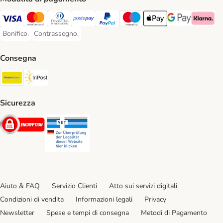
Visa. Payment Method
Mastercard. Payment Method
Diners Club. Payment Method
Postepay. Payment Method
PayPal. Payment Method
Maestro. Payment Method
Apple pay. Payment Met
Google Pay Paym
Klarna Pa
Bonifico.
Contrassegno.
Bonifico. Payment Method
Contrassegno. Payment Method
Consegna
Poste Italiane. Shipping Method
InPost. Shipping Method
Sicurezza
Security
Security
Aiuto & FAQ
Servizio Clienti
Atto sui servizi digitali
Condizioni di vendita
Informazioni legali
Privacy
Newsletter
Spese e tempi di consegna
Metodi di Pagamento