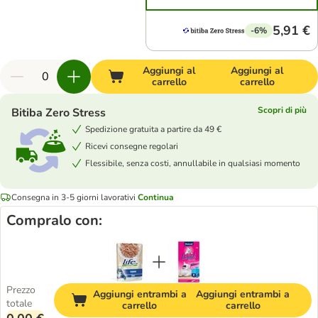
5,91 €
-6%
Aggiungi al
Aggiungi al
carrello
carrello
Scopri di più
Bitiba Zero Stress
Spedizione gratuita a partire da 49 €
Ricevi consegne regolari
Flessibile, senza costi, annullabile in qualsiasi momento
Consegna in 3-5 giorni lavorativi
Continua
Compralo con:
Prezzo
Aggiungi entrambi a
Aggiungi entrambi a
totale
carrello
carrello