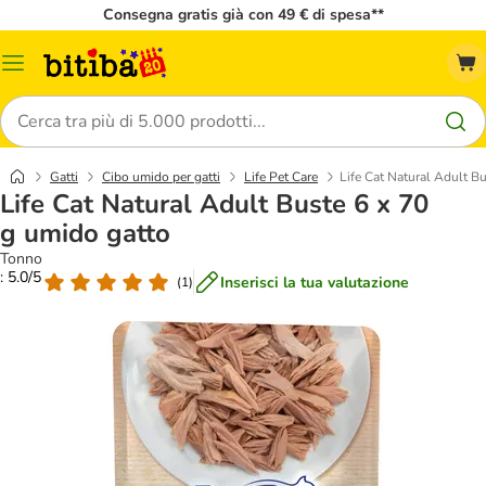
Consegna gratis già con 49 € di spesa**
Overview
catalogo
Cerca
Gatti
Cibo umido per gatti
Life Pet Care
Life Cat Natural Adult B
Life Cat Natural Adult Buste 6 x 70
g umido gatto
Tonno
: 5.0/5
Inserisci la tua valutazione
(
1
)