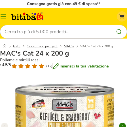
Consegna gratis già con 49 € di spesa**
Overview
catalogo
Cerca
Gatti
Cibo umido per gatti
MAC's
MAC's Cat 24 x 200 g
MAC's Cat 24 x 200 g
Pollame e mirtilli rossi
: 4.5/5
Inserisci la tua valutazione
(
12
)