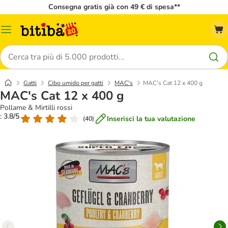
Consegna gratis già con 49 € di spesa**
Overview
catalogo
Cerca
Gatti
Cibo umido per gatti
MAC's
MAC's Cat 12 x 400 g
MAC's Cat 12 x 400 g
Pollame & Mirtilli rossi
: 3.8/5
Inserisci la tua valutazione
(
40
)