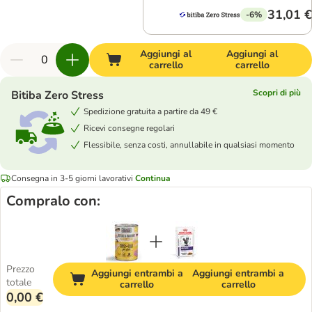
31,01 €
-6%
Aggiungi al
Aggiungi al
carrello
carrello
Scopri di più
Bitiba Zero Stress
Spedizione gratuita a partire da 49 €
Ricevi consegne regolari
Flessibile, senza costi, annullabile in qualsiasi momento
Consegna in 3-5 giorni lavorativi
Continua
Compralo con:
Prezzo
Aggiungi entrambi a
Aggiungi entrambi a
totale
carrello
carrello
0,00 €