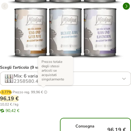
Prezzo totale
degli stessi
Scegli l'articolo (9 varianti)
articoli se
acquistati
Mix: 6 varianti
singolarmente
2358580.4
-3.77%
Prezzo reg.
99,96 €
96,19 €
10,02 € / kg
90,42 €
Consegna
96,19 €