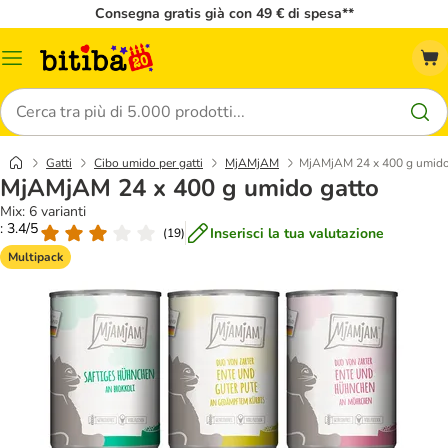
Consegna gratis già con 49 € di spesa**
Overview
catalogo
Cerca
Gatti
Cibo umido per gatti
MjAMjAM
MjAMjAM 24 x 400 g umido
MjAMjAM 24 x 400 g umido gatto
Mix: 6 varianti
: 3.4/5
Inserisci la tua valutazione
(
19
)
Multipack