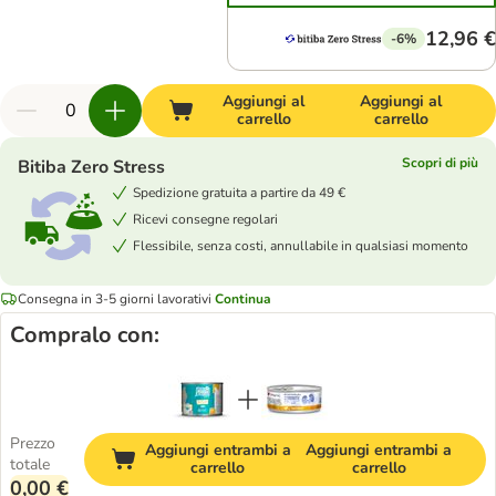
12,96 €
-6%
Aggiungi al
Aggiungi al
carrello
carrello
Scopri di più
Bitiba Zero Stress
Spedizione gratuita a partire da 49 €
Ricevi consegne regolari
Flessibile, senza costi, annullabile in qualsiasi momento
Consegna in 3-5 giorni lavorativi
Continua
Compralo con:
Prezzo
Aggiungi entrambi a
Aggiungi entrambi a
totale
carrello
carrello
0,00 €