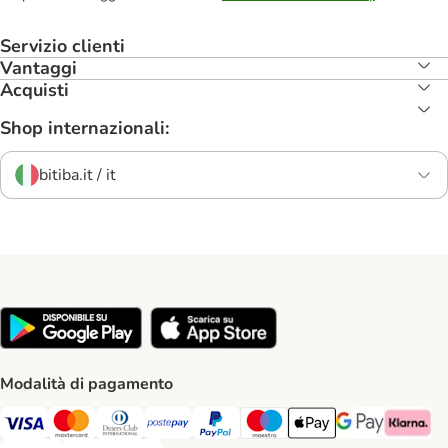
Servizio clienti
Vantaggi
Acquisti
Shop internazionali:
bitiba.it / it
Modalità di pagamento
Visa. Payment Method
Mastercard. Payment Method
Diners Club. Payment Method
Postepay. Payment Method
PayPal. Payment Method
Maestro. Payment Method
Apple pay. Payment Met
Google Pay Paym
Klarna Pa