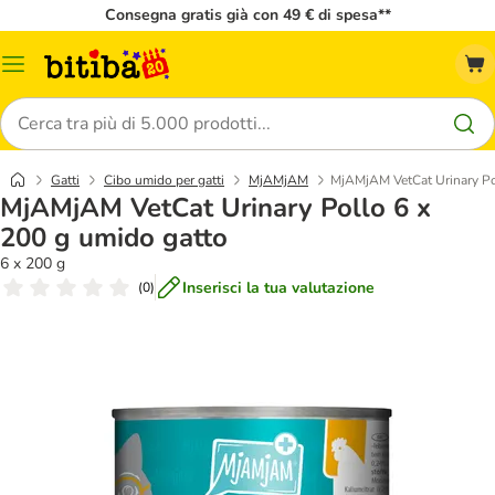
Consegna gratis già con 49 € di spesa**
Overview
catalogo
Cerca
Gatti
Cibo umido per gatti
MjAMjAM
MjAMjAM VetCat Urinary Po
MjAMjAM VetCat Urinary Pollo 6 x
200 g umido gatto
6 x 200 g
Inserisci la tua valutazione
(
0
)