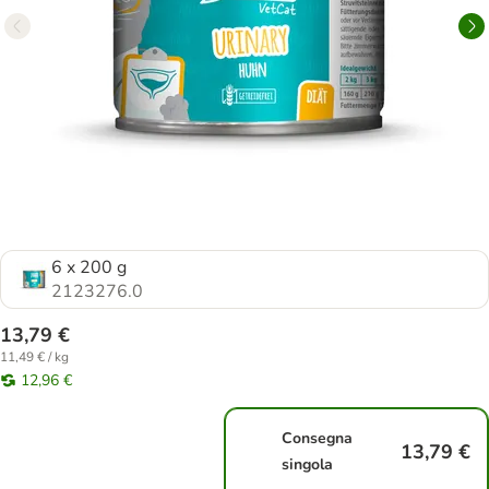
6 x 200 g
2123276.0
13,79 €
11,49 € / kg
12,96 €
Consegna
13,79 €
singola