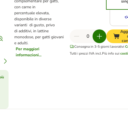
complementare per gatti,
sin
con carne in
percentuale elevata,
disponibile in diverse
varianti di gusto, privo
di additivi, in lattine
Agg
monodose, per gatti giovani
car
e adulti.
Consegna in 3-5 giorni lavorativi
C
Per maggiori
Tutti i prezzi IVA incl.
Più info sui
cost
informazioni...
più