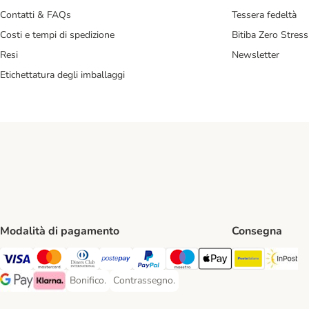
Contatti & FAQs
Tessera fedeltà
Costi e tempi di spedizione
Bitiba Zero Stress
Resi
Newsletter
Etichettatura degli imballaggi
Modalità di pagamento
Consegna
Poste Ital
In
Visa. Payment Method
Mastercard. Payment Method
Diners Club. Payment Method
Postepay. Payment Method
PayPal. Payment Method
Maestro. Payment Method
Apple pay. Payment Met
Bonifico.
Contrassegno.
Bonifico. Payment Method
Contrassegno. Payment Method
Google Pay Payment Method
Klarna Payment Method