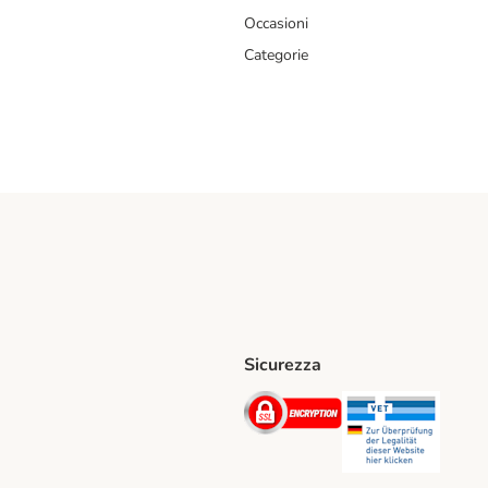
Occasioni
Categorie
Sicurezza
iane. Shipping Method
Post. Shipping Method
Security
Securit
hod