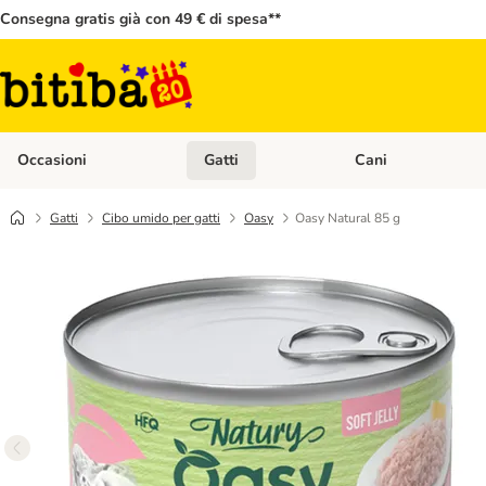
Consegna gratis già con 49 € di spesa**
Occasioni
Gatti
Cani
Apri Menù Categoria: Occasioni
Apri Menù Categoria: 
Gatti
Cibo umido per gatti
Oasy
Oasy Natural 85 g