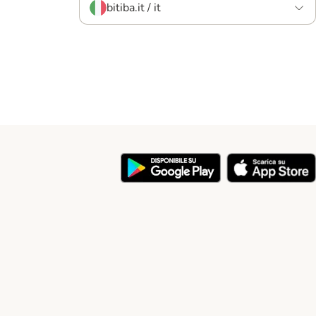
bitiba.it / it
y