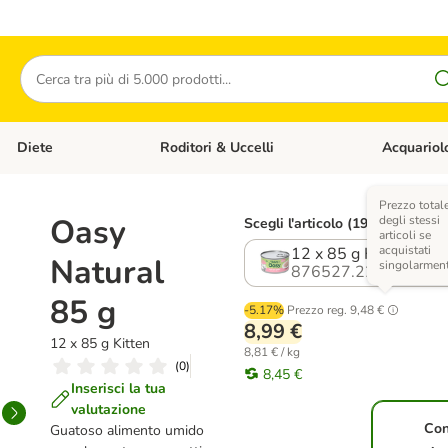
Cerca
Diete
Roditori & Uccelli
Acquariol
Gatti
Apri Menù Categoria: Cani
Apri Menù Categoria: Diete
Apri Menù Cat
Prezzo total
Oasy
degli stessi
Scegli l'articolo (19 varianti)
articoli se
acquistati
12 x 85 g Kitten
Natural
singolarmen
876527.22
85 g
-5.17%
Prezzo reg.
9,48 €
8,99 €
12 x 85 g Kitten
8,81 € / kg
(
0
)
8,45 €
Inserisci la tua
valutazione
Co
Guatoso alimento umido