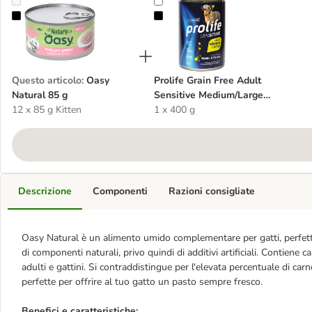
Oasy Natural 85 g
Prolife Grain Free Adult Sensitiv
Questo articolo
:
Oasy
Prolife Grain Free Adult
Natural 85 g
Sensitive Medium/Large
12 x 85 g Kitten
Coniglio
1 x 400 g
Descrizione
Componenti
Razioni consigliate
Oasy Natural è un alimento umido complementare per gatti, perfetto
di componenti naturali, privo quindi di additivi artificiali. Contiene c
adulti e gattini. Si contraddistingue per l'elevata percentuale di carn
perfette per offrire al tuo gatto un pasto sempre fresco.
Benefici e caratteristiche: