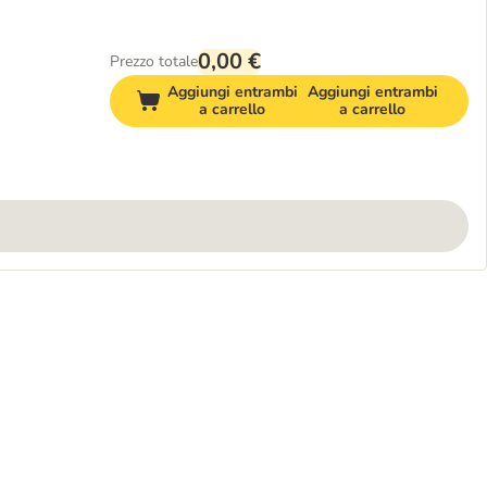
0,00 €
Prezzo totale
Aggiungi entrambi
Aggiungi entrambi
a carrello
a carrello