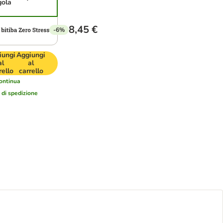
gola
8,45 €
-6%
iungi
Aggiungi
al
al
rello
carrello
ontinua
i di spedizione