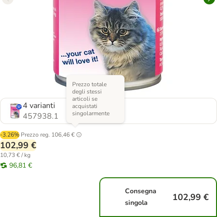
Prezzo totale
degli stessi
articoli se
4 varianti
acquistati
singolarmente
457938.1
-3.26%
Prezzo reg.
106,46 €
102,99 €
10,73 € / kg
96,81 €
Consegna
102,99 €
singola