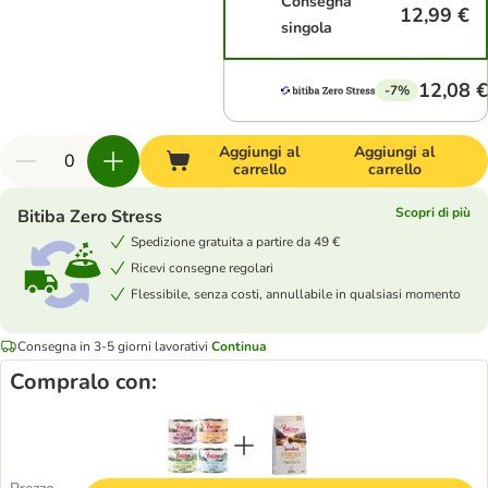
Consegna
12,99 €
singola
12,08 €
-7%
Aggiungi al
Aggiungi al
carrello
carrello
Scopri di più
Bitiba Zero Stress
Spedizione gratuita a partire da 49 €
Ricevi consegne regolari
Flessibile, senza costi, annullabile in qualsiasi momento
Consegna in 3-5 giorni lavorativi
Continua
Compralo con: