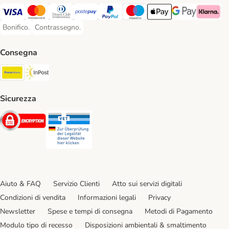
Visa. Payment Method
Mastercard. Payment Method
Diners Club. Payment Method
Postepay. Payment Method
PayPal. Payment Method
Maestro. Payment Method
Apple pay. Payment Met
Google Pay Paym
Klarna Pa
Bonifico.
Contrassegno.
Bonifico. Payment Method
Contrassegno. Payment Method
Consegna
Poste Italiane. Shipping Method
InPost. Shipping Method
Sicurezza
Security
Security
Aiuto & FAQ
Servizio Clienti
Atto sui servizi digitali
Condizioni di vendita
Informazioni legali
Privacy
Newsletter
Spese e tempi di consegna
Metodi di Pagamento
Modulo tipo di recesso
Disposizioni ambientali & smaltimento