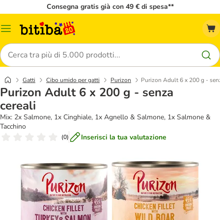
Consegna gratis già con 49 € di spesa**
Overview
catalogo
Cerca
Gatti
Cibo umido per gatti
Purizon
Purizon Adult 6 x 200 g - senz
Purizon Adult 6 x 200 g - senza
cereali
Mix: 2x Salmone, 1x Cinghiale, 1x Agnello & Salmone, 1x Salmone &
Tacchino
Inserisci la tua valutazione
(
0
)