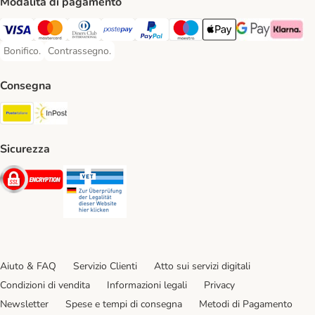
Modalità di pagamento
Visa. Payment Method
Mastercard. Payment Method
Diners Club. Payment Method
Postepay. Payment Method
PayPal. Payment Method
Maestro. Payment Method
Apple pay. Payment Met
Google Pay Paym
Klarna Pa
Bonifico.
Contrassegno.
Bonifico. Payment Method
Contrassegno. Payment Method
Consegna
Poste Italiane. Shipping Method
InPost. Shipping Method
Sicurezza
Security
Security
Aiuto & FAQ
Servizio Clienti
Atto sui servizi digitali
Condizioni di vendita
Informazioni legali
Privacy
Newsletter
Spese e tempi di consegna
Metodi di Pagamento