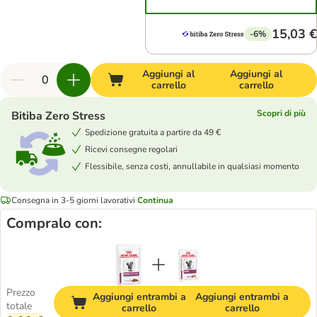
15,03 €
-6%
Aggiungi al
Aggiungi al
carrello
carrello
Scopri di più
Bitiba Zero Stress
Spedizione gratuita a partire da 49 €
Ricevi consegne regolari
Flessibile, senza costi, annullabile in qualsiasi momento
Consegna in 3-5 giorni lavorativi
Continua
Compralo con:
Prezzo
Aggiungi entrambi a
Aggiungi entrambi a
totale
carrello
carrello