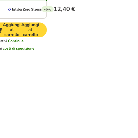
12,40 €
-6%
Aggiungi
Aggiungi
al
al
carrello
carrello
ativi
Continua
ui
costi di spedizione