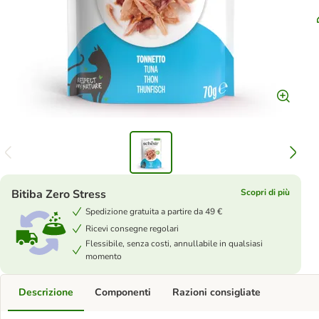
Bitiba Zero Stress
Scopri di più
Spedizione gratuita a partire da 49 €
Ricevi consegne regolari
Flessibile, senza costi, annullabile in qualsiasi
momento
Descrizione
Componenti
Razioni consigliate