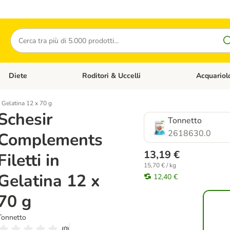
Cerca
Diete
Roditori & Uccelli
Acquariol
Gatti
Apri Menù Categoria: Cani
Apri Menù Categoria: Diete
Apri Menù Cat
 Gelatina 12 x 70 g
Schesir
Tonnetto
2618630.0
Complements
13,19 €
Filetti in
15,70 € / kg
Gelatina 12 x
12,40 €
70 g
Tonnetto
(
0
)