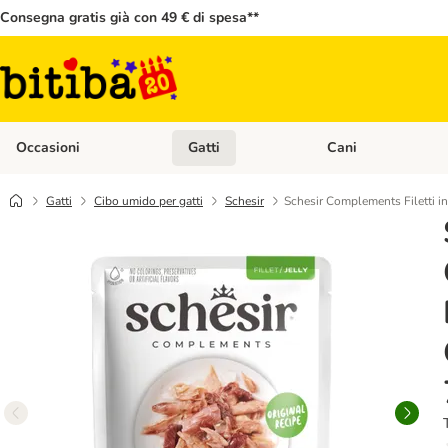
Consegna gratis già con 49 € di spesa**
Occasioni
Gatti
Cani
Apri Menù Categoria: Occasioni
Apri Menù Categoria: 
Gatti
Cibo umido per gatti
Schesir
Schesir Complements Filetti in