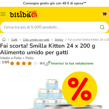
Consegna gratis già con 49 € di spesa**
Overview
catalogo
Cerca
Gatti
Cibo umido per gatti
Smilla
Fai scorta! Smilla Kitten 24 x 
Fai scorta! Smilla Kitten 24 x 200 g
Alimento umido per gatti
Vitello e Pollo + Pollo
: 3.9/5
Inserisci la tua valutazione
(
61
)