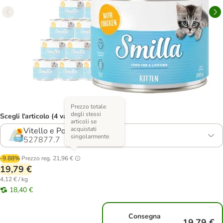
Prezzo totale
degli stessi
Scegli l'articolo (4 varianti)
articoli se
acquistati
Vitello e Pollo + Pollo
singolarmente
527877.7
-9.88%
Prezzo reg.
21,96 €
19,79 €
4,12 € / kg
18,40 €
Consegna
19,79 €