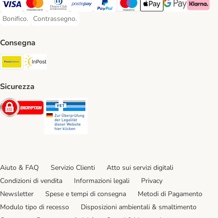
Visa. Payment Method
Mastercard. Payment Method
Diners Club. Payment Method
Postepay. Payment Method
PayPal. Payment Method
Maestro. Payment Method
Apple pay. Payment Met
Google Pay Paym
Klarna Pa
Bonifico.
Contrassegno.
Bonifico. Payment Method
Contrassegno. Payment Method
Consegna
Poste Italiane. Shipping Method
InPost. Shipping Method
Sicurezza
Security
Security
Aiuto & FAQ
Servizio Clienti
Atto sui servizi digitali
Condizioni di vendita
Informazioni legali
Privacy
Newsletter
Spese e tempi di consegna
Metodi di Pagamento
Modulo tipo di recesso
Disposizioni ambientali & smaltimento