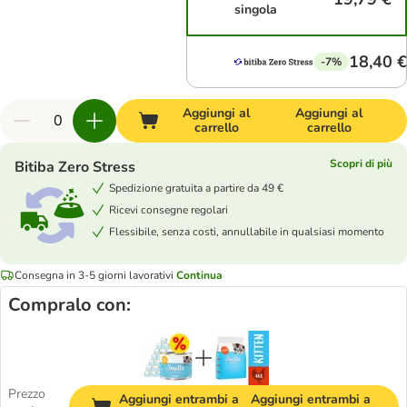
singola
18,40 €
-7%
Aggiungi al
Aggiungi al
carrello
carrello
Scopri di più
Bitiba Zero Stress
Spedizione gratuita a partire da 49 €
Ricevi consegne regolari
Flessibile, senza costi, annullabile in qualsiasi momento
Consegna in 3-5 giorni lavorativi
Continua
Compralo con:
Prezzo
Aggiungi entrambi a
Aggiungi entrambi a