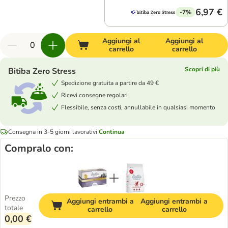
6,97 €
-7%
Aggiungi al
Aggiungi al
carrello
carrello
Scopri di più
Bitiba Zero Stress
Spedizione gratuita a partire da 49 €
Ricevi consegne regolari
Flessibile, senza costi, annullabile in qualsiasi momento
Consegna in 3-5 giorni lavorativi
Continua
Compralo con:
Prezzo
Aggiungi entrambi a
Aggiungi entrambi a
totale
carrello
carrello
0,00 €