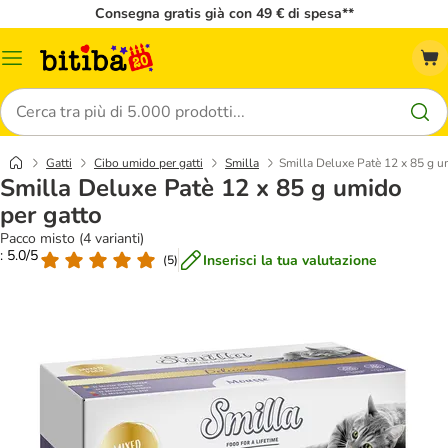
Consegna gratis già con 49 € di spesa**
Overview
catalogo
Cerca
Gatti
Cibo umido per gatti
Smilla
Smilla Deluxe Patè 12 x 85 g u
Smilla Deluxe Patè 12 x 85 g umido
per gatto
Pacco misto (4 varianti)
: 5.0/5
Inserisci la tua valutazione
(
5
)