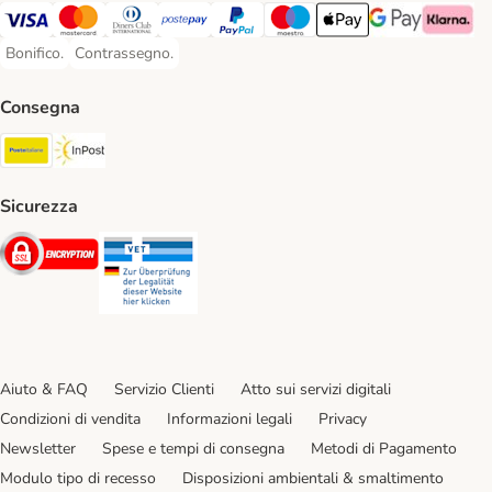
Visa. Payment Method
Mastercard. Payment Method
Diners Club. Payment Method
Postepay. Payment Method
PayPal. Payment Method
Maestro. Payment Method
Apple pay. Payment Met
Google Pay Paym
Klarna Pa
Bonifico.
Contrassegno.
Bonifico. Payment Method
Contrassegno. Payment Method
Consegna
Poste Italiane. Shipping Method
InPost. Shipping Method
Sicurezza
Security
Security
Aiuto & FAQ
Servizio Clienti
Atto sui servizi digitali
Condizioni di vendita
Informazioni legali
Privacy
Newsletter
Spese e tempi di consegna
Metodi di Pagamento
Modulo tipo di recesso
Disposizioni ambientali & smaltimento