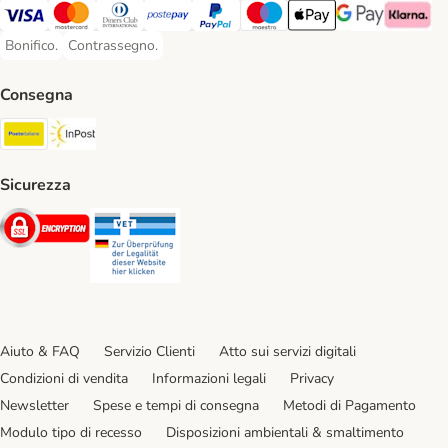
Visa. Payment Method
Mastercard. Payment Method
Diners Club. Payment Method
Postepay. Payment Method
PayPal. Payment Method
Maestro. Payment Method
Apple pay. Payment Met
Google Pay Paym
Klarna Pa
Bonifico.
Contrassegno.
Bonifico. Payment Method
Contrassegno. Payment Method
Consegna
Poste Italiane. Shipping Method
InPost. Shipping Method
Sicurezza
Security
Security
Aiuto & FAQ
Servizio Clienti
Atto sui servizi digitali
Condizioni di vendita
Informazioni legali
Privacy
Newsletter
Spese e tempi di consegna
Metodi di Pagamento
Modulo tipo di recesso
Disposizioni ambientali & smaltimento