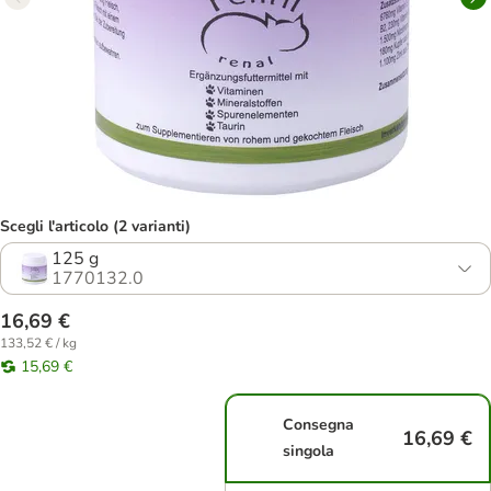
Scegli l'articolo (2 varianti)
125 g
1770132.0
16,69 €
133,52 € / kg
15,69 €
Consegna
16,69 €
singola