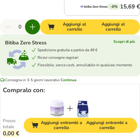
15,69 €
-6%
Aggiungi al
Aggiungi al
carrello
carrello
Scopri di più
Bitiba Zero Stress
Spedizione gratuita a partire da 49 €
Ricevi consegne regolari
Flessibile, senza costi, annullabile in qualsiasi momento
Consegna in 3-5 giorni lavorativi
Continua
Compralo con:
Prezzo
Aggiungi entrambi a
Aggiungi entrambi a
totale
carrello
carrello
0,00 €