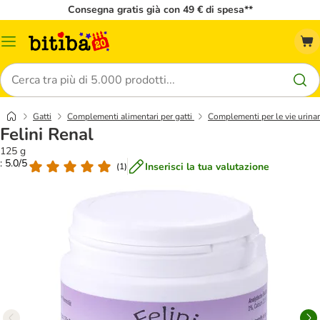
Consegna gratis già con 49 € di spesa**
Overview
catalogo
Cerca
Gatti
Complementi alimentari per gatti
Complementi per le vie urinar
Felini Renal
125 g
: 5.0/5
Inserisci la tua valutazione
(
1
)