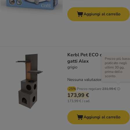
Aggiungi al carrello
Kerbl Pet ECO casetta per
Prezzo più bass
gatti Alex
praticato negli
grigio
ultimi 30 gg,
prima dello
sconto.
Nessuna valutazione
-25%
Prezzo regolare
231,99 €
173,99 €
173,99 € / cad.
Aggiungi al carrello