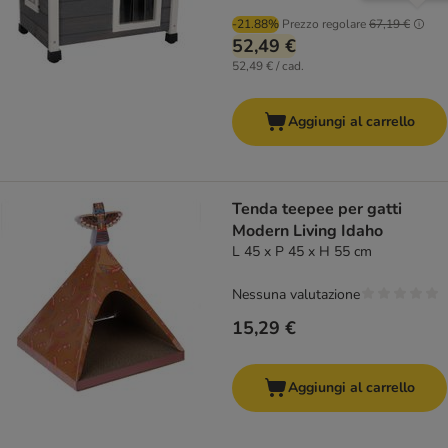
-21.88%
Prezzo regolare
67,19 €
52,49 €
52,49 € / cad.
Aggiungi al carrello
Tenda teepee per gatti
Modern Living Idaho
L 45 x P 45 x H 55 cm
Nessuna valutazione
15,29 €
Aggiungi al carrello