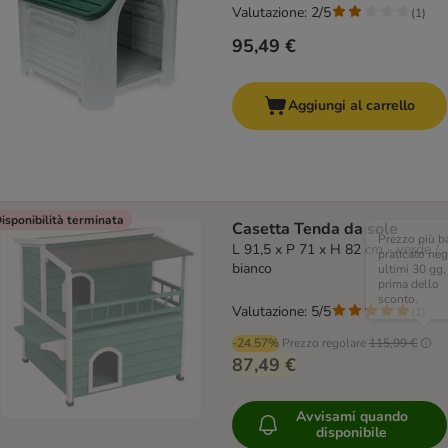
Valutazione: 2/5
(
1
)
95,49 €
Aggiungi al carrello
isponibilità terminata
Casetta Tenda da sole
Prezzo più b
L 91,5 x P 71 x H 82 cm - verde /
praticato neg
bianco
ultimi 30 gg,
prima dello
sconto.
Valutazione: 5/5
(
1
)
-24.57%
Prezzo regolare
115,99 €
87,49 €
Avvisami quando
disponibile