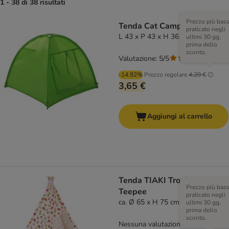
1 - 38 di 38 risultati
Prezzo più bas
Tenda Cat Camp
praticato negli
L 43 x P 43 x H 36 cm
ultimi 30 gg,
prima dello
sconto.
Valutazione: 5/5
(
2
)
-14.92%
Prezzo regolare
4,29 €
3,65 €
Aggiungi al carrello
Tenda TIAKI Tropical
Prezzo più bas
Teepee
praticato negli
ca. Ø 65 x H 75 cm
ultimi 30 gg,
prima dello
sconto.
Nessuna valutazione