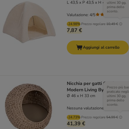
L 43,5 x P 43,5 x H 40 cm
ultimi 30 gg,
prima dello
sconto.
Valutazione: 4/5
(
2
)
-24.98%
Prezzo regolare
10,49 €
7,87 €
Aggiungi al carrello
Nicchia per gatti Outdoor
Prezzo più ba
Modern Living Byron Bay
praticato negli
Ø 46 x H 33 cm
ultimi 30 gg,
prima dello
sconto.
Nessuna valutazione
-24.73%
Prezzo regolare
54,99 €
41,39 €