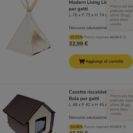
Modern Living Lima Tenda
Prezzo più ba
per gatti
praticato negli
L 76 x P 73 x H 74 cm, crema
ultimi 30 gg,
prima dello
sconto.
Nessuna valutazione
-25.01%
Prezzo regolare
43,99 €
32,99 €
Aggiungi al carrello
Casetta riscaldata TIAKI
Prezzo più ba
Bola per gatti
praticato negli
L 48 x P 42 x H 45 cm
ultimi 30 gg,
prima dello
sconto.
Nessuna valutazione
-24.66%
Prezzo regolare
57,99 €