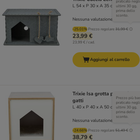
praticato negli
L 54 x P 30 x A 35 cm
ultimi 30 gg,
prima dello
sconto.
Nessuna valutazione
-25.01%
Prezzo regolare
31,99 €
23,99 €
23,99 € / cad.
Aggiungi al carrello
Trixie Isa grotta per cani e
Prezzo più ba
gatti
praticato negli
L 40 x P 40 x A 50 cm
ultimi 30 gg,
prima dello
sconto.
Nessuna valutazione
-24.66%
Prezzo regolare
51,49 €
38,79 €