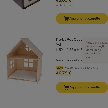
43,69 €
43,69 € / cad.
Aggiungi al carrello
Kerbl Pet Casetta per gatti
Prezzo più basso
Yvi
praticato negli
L 50 x P 38 x H 67 cm
ultimi 30 gg,
prima dello
sconto.
Nessuna valutazione
-20%
Prezzo regolare
58,49 €
46,79 €
Aggiungi al carrello