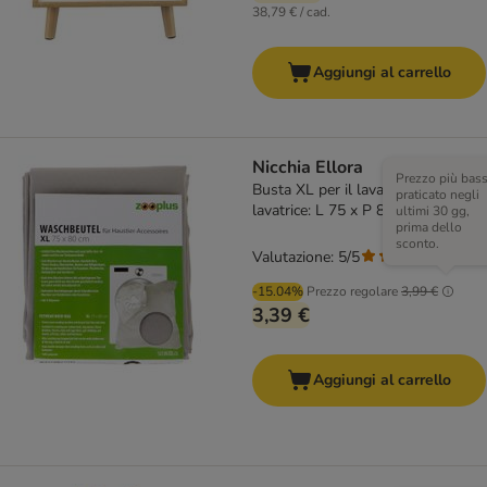
38,79 € / cad.
Aggiungi al carrello
Nicchia Ellora
Prezzo più bas
Busta XL per il lavaggio in
praticato negli
lavatrice: L 75 x P 80 cm
ultimi 30 gg,
prima dello
sconto.
Valutazione: 5/5
(
1
)
-15.04%
Prezzo regolare
3,99 €
3,39 €
Aggiungi al carrello