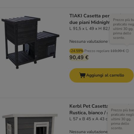
TIAKI Casetta per gatti a
Prezzo più b
due piani Midnight
praticato neg
L 91,5 x L 49 x H 82,5 cm
ultimi 30 gg,
prima dello
sconto.
Nessuna valutazione
-24.59%
Prezzo regolare
119,99 €
90,49 €
Aggiungi al carrello
Kerbl Pet Casetta per gatti
Prezzo più ba
Rustica, bianco / grigio
praticato negli
L 57 x B 45 x A 43 cm
ultimi 30 gg,
prima dello
sconto.
Nessuna valutazione