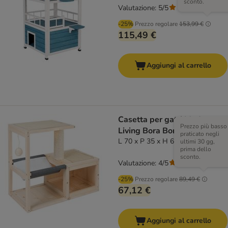
sconto.
Valutazione: 5/5
(
1
)
-25%
Prezzo regolare
153,99 €
115,49 €
Aggiungi al carrello
Casetta per gatti Modern
Prezzo più basso
Living Bora Bora
praticato negli
L 70 x P 35 x H 60 cm
ultimi 30 gg,
prima dello
sconto.
Valutazione: 4/5
(
1
)
-25%
Prezzo regolare
89,49 €
67,12 €
Aggiungi al carrello