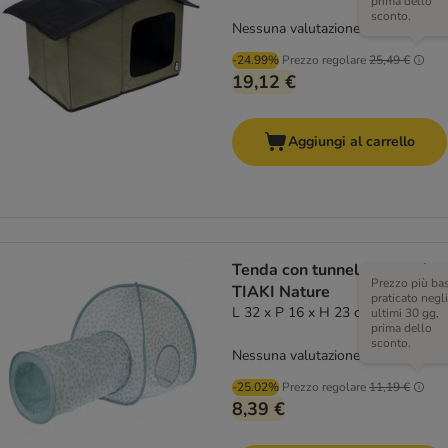
prima dello
sconto.
Nessuna valutazione
-24.99%
Prezzo regolare
25,49 €
19,12 €
Aggiungi al carrello
Tenda con tunnel per gatti
Prezzo più ba
TIAKI Nature
praticato negli
L 32 x P 16 x H 23 cm
ultimi 30 gg,
prima dello
sconto.
Nessuna valutazione
-25.02%
Prezzo regolare
11,19 €
8,39 €