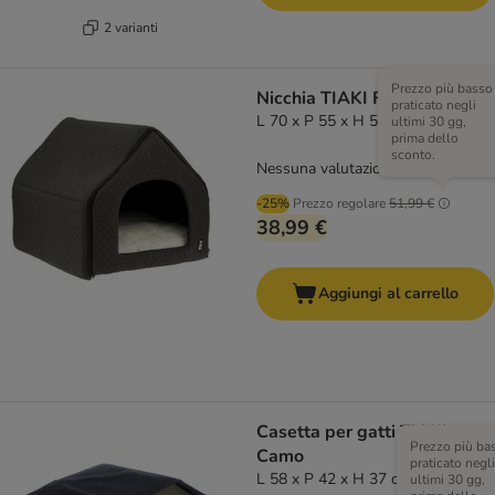
2 varianti
Prezzo più basso
Nicchia TIAKI Fingal
praticato negli
L 70 x P 55 x H 55 cm
ultimi 30 gg,
prima dello
sconto.
Nessuna valutazione
-25%
Prezzo regolare
51,99 €
38,99 €
Aggiungi al carrello
Casetta per gatti TIAKI
Prezzo più ba
Camo
praticato negli
L 58 x P 42 x H 37 cm
ultimi 30 gg,