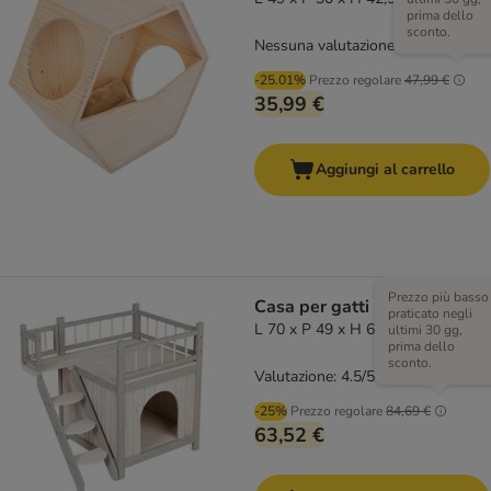
prima dello
sconto.
Nessuna valutazione
-25.01%
Prezzo regolare
47,99 €
35,99 €
Aggiungi al carrello
Prezzo più basso
Casa per gatti Prince
praticato negli
L 70 x P 49 x H 65 cm
ultimi 30 gg,
prima dello
sconto.
Valutazione: 4.5/5
(
4
)
-25%
Prezzo regolare
84,69 €
63,52 €