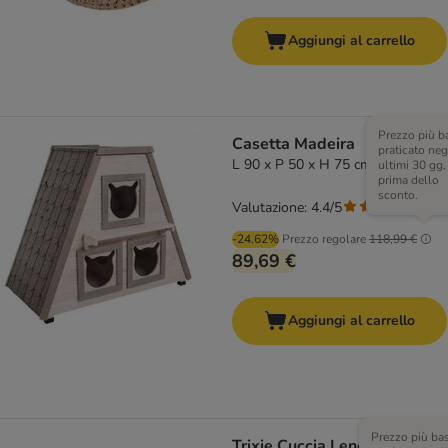
Aggiungi al carrello
Prezzo più b
Casetta Madeira
praticato neg
L 90 x P 50 x H 75 cm
ultimi 30 gg,
prima dello
sconto.
Valutazione: 4.4/5
(
5
)
-24.62%
Prezzo regolare
118,99 €
89,69 €
Aggiungi al carrello
Prezzo più ba
Trixie Cuccia Lene