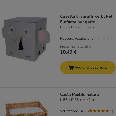
Casetta tiragraffi Kerbl Pet
Elefante per gatto
L 35 x P 35 x H 39 cm
Nessuna valutazione
Prezzo listino
11,99 €
10,49 €
Aggiungi al carrello
Cesta Pueblo nature
L 56 x P 36 x H 42 cm
Valutazione: 4.9/5
(
7
)