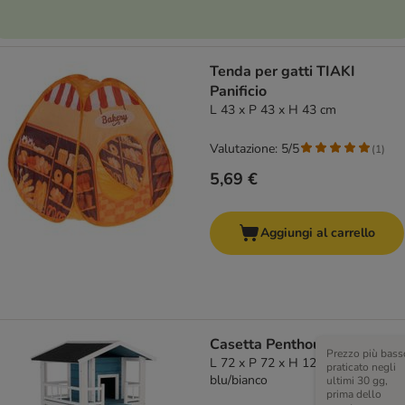
Tenda per gatti TIAKI
Panificio
L 43 x P 43 x H 43 cm
Valutazione: 5/5
(
1
)
5,69 €
Aggiungi al carrello
Casetta Penthouse
Prezzo più bass
L 72 x P 72 x H 124 cm -
praticato negli
blu/bianco
ultimi 30 gg,
prima dello