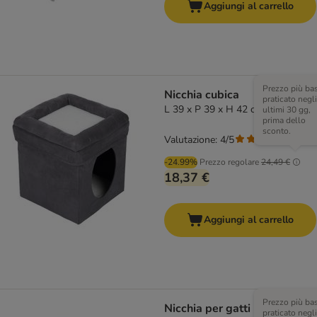
Aggiungi al carrello
Prezzo più ba
Nicchia cubica
praticato negli
L 39 x P 39 x H 42 cm
ultimi 30 gg,
prima dello
sconto.
Valutazione: 4/5
(
1
)
-24.99%
Prezzo regolare
24,49 €
18,37 €
Aggiungi al carrello
Prezzo più ba
Nicchia per gatti
praticato negli