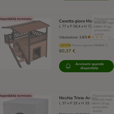
isponibilità terminata
Prezzo più ba
Casetta gioco Maisonette
praticato negli
L 77 x P 56,4 x H 72,4 cm
ultimi 30 gg,
prima dello
sconto.
Valutazione: 3.8/5
(
4
)
-23.57%
Prezzo regolare
78,99 €
60,37 €
Avvisami quando
disponibile
isponibilità terminata
Prezzo più bas
Nicchia Trixie Anton
praticato negli
L 37 x P 33 x H 33 cm
ultimi 30 gg,
prima dello
sconto.