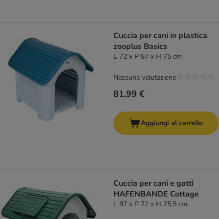
Cuccia per cani in plastica
zooplus Basics
L 72 x P 87 x H 75 cm
Nessuna valutazione
81,99 €
Aggiungi al carrello
Cuccia per cani e gatti
HAFENBANDE Cottage
L 87 x P 72 x H 75,5 cm