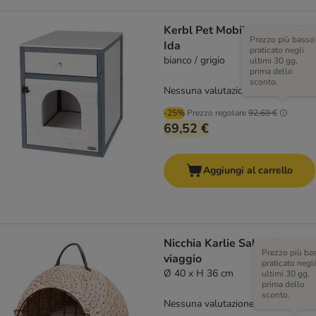
Kerbl Pet Mobile per gatti
Prezzo più basso
Ida
praticato negli
bianco / grigio
ultimi 30 gg,
prima dello
sconto.
Nessuna valutazione
-25%
Prezzo regolare
92,69 €
69,52 €
Aggiungi al carrello
Nicchia Karlie Salus da
Prezzo più ba
viaggio
praticato negli
Ø 40 x H 36 cm
ultimi 30 gg,
prima dello
sconto.
Nessuna valutazione