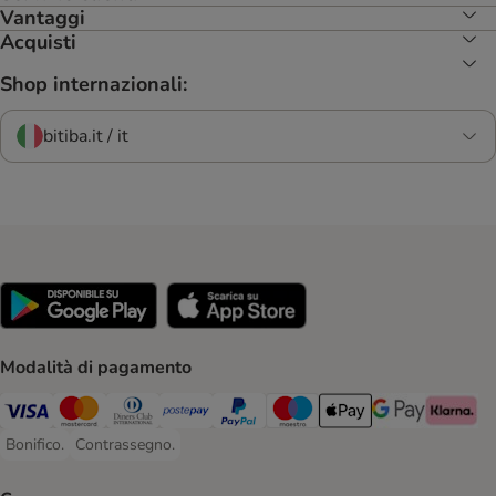
Vantaggi
Acquisti
Shop internazionali:
bitiba.it / it
Modalità di pagamento
Visa. Payment Method
Mastercard. Payment Method
Diners Club. Payment Method
Postepay. Payment Method
PayPal. Payment Method
Maestro. Payment Method
Apple pay. Payment Met
Google Pay Paym
Klarna Pa
Bonifico.
Contrassegno.
Bonifico. Payment Method
Contrassegno. Payment Method