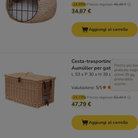
-24.99%
Prezzo regolare
46,49 €
34,87 €
Aggiungi al carrello
Cesta-trasportino/Nicchia
Prezzo più ba
Aumüller per gatti
praticato negli
L 53 x P 30 x H 39 cm
ultimi 30 gg,
prima dello
sconto.
Valutazione: 5/5
(
1
)
-24.73%
Prezzo regolare
63,49 €
47,79 €
Aggiungi al carrello