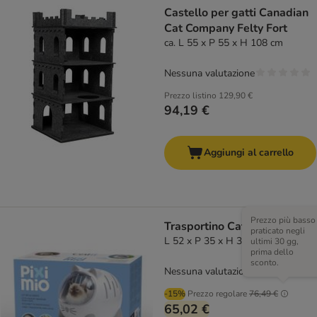
Castello per gatti Canadian
Cat Company Felty Fort
ca. L 55 x P 55 x H 108 cm
Nessuna valutazione
Prezzo listino
129,90 €
94,19 €
Aggiungi al carrello
Prezzo più basso
Trasportino Catit PIXI Mio
praticato negli
L 52 x P 35 x H 38,6 cm
ultimi 30 gg,
prima dello
sconto.
Nessuna valutazione
-15%
Prezzo regolare
76,49 €
65,02 €