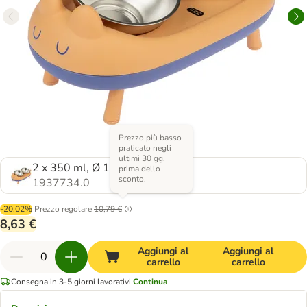
Prezzo più basso
praticato negli
ultimi 30 gg,
2 x 350 ml, Ø 15 cm
prima dello
sconto.
1937734.0
-20.02%
Prezzo regolare
10,79 €
8,63 €
Aggiungi al
Aggiungi al
carrello
carrello
Consegna in 3-5 giorni lavorativi
Continua