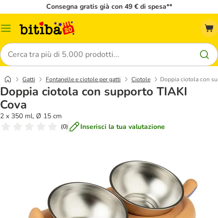
Consegna gratis già con 49 € di spesa**
Overview
catalogo
Cerca
Gatti
Fontanelle e ciotole per gatti
Ciotole
Doppia ciotola con s
Doppia ciotola con supporto TIAKI
Cova
2 x 350 ml, Ø 15 cm
Inserisci la tua valutazione
(
0
)