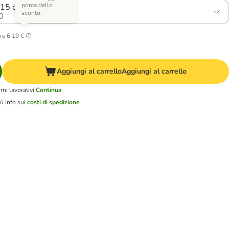
prima dello
 15 cm
sconto.
0
re
6,19 €
Aggiungi al carrello
Aggiungi al carrello
ni lavorativi
Continua
ù info sui
costi di spedizione