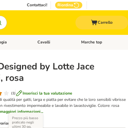
Contattaci!
Riordina
Carrello
ogia
Cavalli
Marche top
egoria: Roditori & Uccelli
Apri Menù Categoria: Acquariologia
Apri Menù Categoria: Cavalli
Designed by Lotte Jace
i, rosa
Inserisci la tua valutazione
(
1
)
i qualità per gatti, larga e piatta per evitare che le loro sensibili vibrisse
on rivestimento impermeabile e lavabile in lavastoviglie. Colore: rosa
maggiori informazioni...
Prezzo più basso
praticato negli
varianti)
ultimi 30 gg,