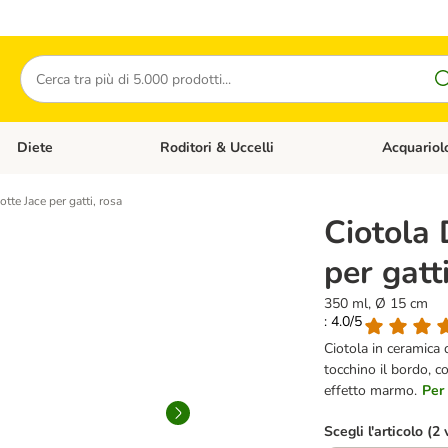
Cerca
Diete
Roditori & Uccelli
Acquariol
Gatti
Apri Menù Categoria: Cani
Apri Menù Categoria: Diete
Apri Menù Cat
tte Jace per gatti, rosa
Ciotola 
per gatt
350 ml, Ø 15 cm
: 4.0/5
Ciotola in ceramica d
tocchino il bordo, c
effetto marmo.
Per 
Scegli l'articolo (2 