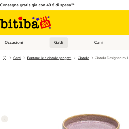
Consegna gratis già con 49 € di spesa**
Occasioni
Gatti
Cani
Apri Menù Categoria: Occasioni
Apri Menù Categoria: 
Gatti
Fontanelle e ciotole per gatti
Ciotole
Ciotola Designed by Lo