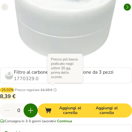
Prezzo più basso
praticato negli
ultimi 30 gg,
Filtro al carbone in pile in confezione da 3 pezzi
prima dello
sconto.
1770329.0
-25.02%
Prezzo regolare
11,19 €
8,39 €
Aggiungi al
Aggiungi al
carrello
carrello
Consegna in 3-5 giorni lavorativi
Continua