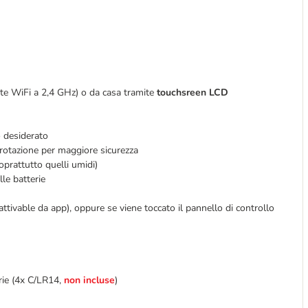
ete WiFi a 2,4 GHz) o da casa tramite
touchsreen LCD
to desiderato
rotazione per maggiore sicurezza
oprattutto quelli umidi)
le batterie
tivable da app), oppure se viene toccato il pannello di controllo
rie (4x C/LR14,
non incluse
)