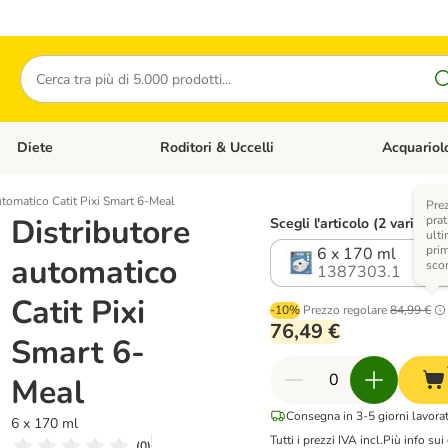
Cerca
Diete
Roditori & Uccelli
Acquariol
Gatti
Apri Menù Categoria: Cani
Apri Menù Categoria: Diete
Apri Menù Cat
utomatico Catit Pixi Smart 6-Meal
Pre
Distributore
prat
Scegli l'articolo (2 varianti)
ulti
pri
6 x 170 ml
automatico
sco
1387303.1
Catit Pixi
-10%
Prezzo regolare
84,99 €
76,49 €
Smart 6-
Meal
Consegna in 3-5 giorni lavorat
6 x 170 ml
Tutti i prezzi IVA incl.
Più info sui
(
0
)