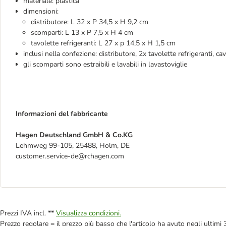
materiale: plastica
dimensioni:
distributore: L 32 x P 34,5 x H 9,2 cm
scomparti: L 13 x P 7,5 x H 4 cm
tavolette refrigeranti: L 27 x p 14,5 x H 1,5 cm
inclusi nella confezione: distributore, 2x tavolette refrigeranti, c
gli scomparti sono estraibili e lavabili in lavastoviglie
Informazioni del fabbricante
Hagen Deutschland GmbH & Co.KG
Lehmweg 99-105, 25488, Holm, DE
customer.service-de@rchagen.com
Prezzi IVA incl. **
Visualizza condizioni.
Prezzo regolare = il prezzo più basso che l'articolo ha avuto negli ultimi 