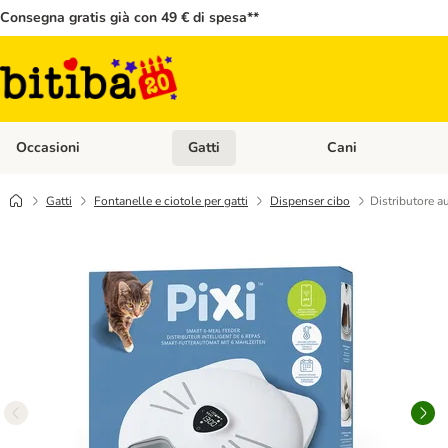
Consegna gratis già con 49 € di spesa**
Occasioni
Gatti
Cani
Apri Menù Categoria: Occasioni
Apri Menù Categoria: 
Gatti
Fontanelle e ciotole per gatti
Dispenser cibo
Distributore a