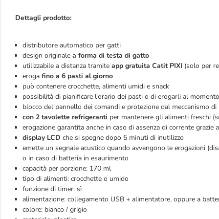
Dettagli prodotto:
distributore automatico per gatti
design originale
a forma di testa di gatto
utilizzabile a distanza tramite
app gratuita Catit PIXI
(solo per r
eroga
fino a 6 pasti al giorno
può contenere crocchette, alimenti umidi e snack
possibilità di pianificare l'orario dei pasti o di erogarli al momen
blocco del pannello dei comandi e protezione dal meccanismo di 
con 2 tavolette refrigeranti
per mantenere gli alimenti freschi (s
erogazione garantita anche in caso di assenza di corrente grazie al
display LCD
che si spegne dopo 5 minuti di inutilizzo
emette un segnale acustico quando avvengono le erogazioni (disat
o in caso di batteria in esaurimento
capacità per porzione: 170 ml
tipo di alimenti: crocchette o umido
funzione di timer: sì
alimentazione: collegamento USB + alimentatore, oppure a batte
colore: bianco / grigio