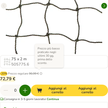
Prezzo più basso
praticato negli
ultimi 30 gg,
75 x 2 m
prima dello
sconto.
505775.6
-20%
Prezzo regolare
90,99 €
72,79 €
Aggiungi al
Aggiungi al
carrello
carrello
Consegna in 3-5 giorni lavorativi
Continua