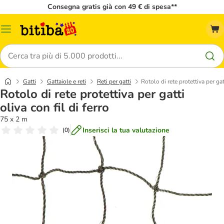
Consegna gratis già con 49 € di spesa**
Overview
catalogo
Cerca
Gatti
Gattaiole e reti
Reti per gatti
Rotolo di rete protettiva per gatt
Rotolo di rete protettiva per gatti
oliva con fil di ferro
75 x 2 m
Inserisci la tua valutazione
(
0
)