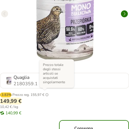
Prezzo totale
degli stessi
articoli se
Quaglia
acquistati
singolarmente
2180359.1
-3.83%
Prezzo reg.
155,97 €
149,99 €
10,42 € / kg
140,99 €
Consegna