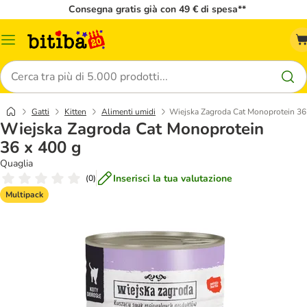
Consegna gratis già con 49 € di spesa**
Overview
catalogo
Cerca
Gatti
Kitten
Alimenti umidi
Wiejska Zagroda Cat Monoprotein 36
Wiejska Zagroda Cat Monoprotein
36 x 400 g
Quaglia
Inserisci la tua valutazione
(
0
)
Multipack