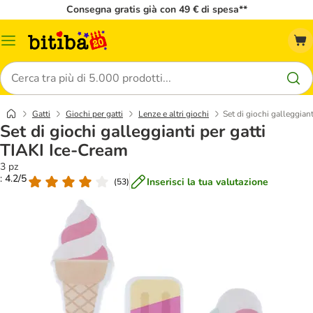
Consegna gratis già con 49 € di spesa**
Overview
catalogo
Cerca
Gatti
Giochi per gatti
Lenze e altri giochi
Set di giochi galleggian
Set di giochi galleggianti per gatti
TIAKI Ice-Cream
3 pz
: 4.2/5
Inserisci la tua valutazione
(
53
)