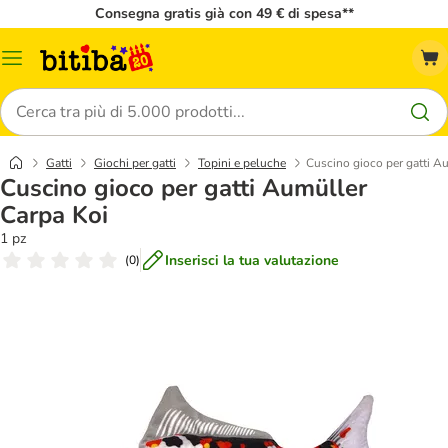
Consegna gratis già con 49 € di spesa**
Overview
catalogo
Cerca
Gatti
Giochi per gatti
Topini e peluche
Cuscino gioco per gatti A
Cuscino gioco per gatti Aumüller
Carpa Koi
1 pz
Inserisci la tua valutazione
(
0
)