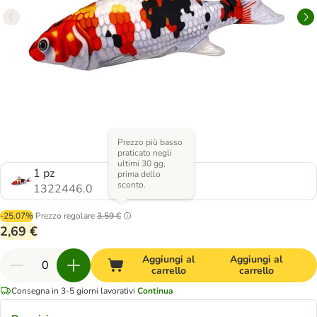
Prezzo più basso
praticato negli
ultimi 30 gg,
1 pz
prima dello
sconto.
1322446.0
-25.07%
Prezzo regolare
3,59 €
2,69 €
Aggiungi al
Aggiungi al
carrello
carrello
Consegna in 3-5 giorni lavorativi
Continua