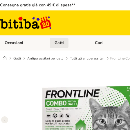
Consegna gratis già con 49 € di spesa**
Occasioni
Gatti
Cani
Apri Menù Categoria: Occasioni
Apri Menù Categoria: 
Gatti
Antiparassitari per gatti
Tutti gli antiparassitari
Frontline Co