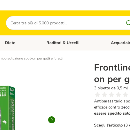
Cerca
Diete
Roditori & Uccelli
Acquariol
Gatti
Apri Menù Categoria: Cani
Apri Menù Categoria: Diete
Apri Menù Cat
mbo soluzione spot-on per gatti e furetti
Frontli
on per ga
3 pipette da 0,5 ml
Antiparassitario spo
zecch
efficace contro
essere spedito solo 
Scegli l'articolo (3 