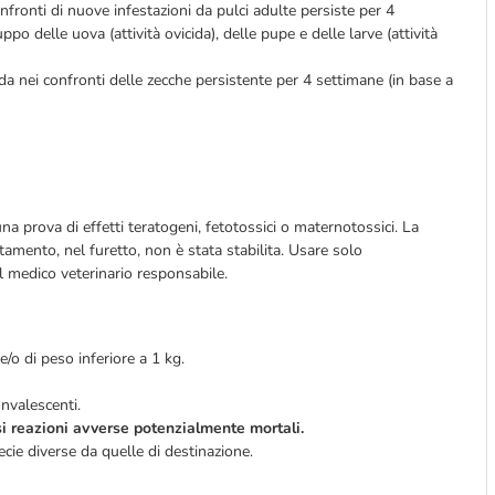
confronti di nuove infestazioni da pulci adulte persiste per 4
po delle uova (attività ovicida), delle pupe e delle larve (attività
cida nei confronti delle zecche persistente per 4 settimane (in base a
na prova di effetti teratogeni, fetotossici o maternotossici. La
ttamento, nel furetto, non è stata stabilita. Usare solo
l medico veterinario responsabile.
 e/o di peso inferiore a 1 kg.
onvalescenti.
i reazioni avverse potenzialmente mortali.
ecie diverse da quelle di destinazione.