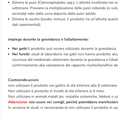
Elimina le pulci (Ctenocephalides spp.). L’attività insetticida nei 
settimane. Previene la moltiplicazione delle pulci inibendo lo svilup
larvicida) nate dalle uova deposte dalle pulci adulte.
Elimina le zecche (Ixodes ricinus). Il prodotto ha un'attività acari
dati sperimentali).
Impiego durante la gravidanza e l'allattamento:
Nei gatti
:Il prodotto può essere utilizzato durante la gravidanza.
Nei furetti
: studi di laboratorio nei gatti non hanno prodotto alcu
sicurezza del medicinale veterinario durante la gravidanza e l'alla
conformemente alla valutazione del rapporto rischio/beneficio de
Controindicazioni:
non utilizzare il prodotto nei gattini di età inferiore alle 8 settimane
Non utilizzare il prodotto in furetti di età inferiore ai 6 mesi.
Non utilizzare in animali malati (es. malattie sistemiche, febbre) o c
Attenzione:
non usare nei conigli, poiché potrebbero manifestars
In assenza di studi, si raccomanda di non utilizzare il prodotto in sp