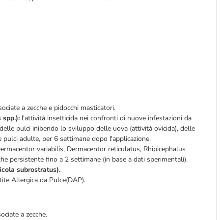
ssociate a zecche e pidocchi masticatori.
 spp.):
l'attività insetticida nei confronti di nuove infestazioni da
elle pulci inibendo lo sviluppo delle uova (attività ovicida), delle
e pulci adulte, per 6 settimane dopo l'applicazione.
Dermacentor variabilis, Dermacentor reticulatus, Rhipicephalus
che persistente fino a 2 settimane (in base a dati sperimentali).
icola subrostratus).
tite Allergica da Pulce(DAP).
sociate a zecche.