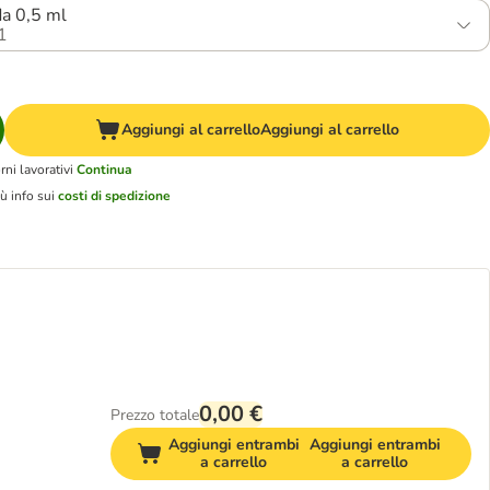
da 0,5 ml
1
Aggiungi al carrello
Aggiungi al carrello
ni lavorativi
Continua
ù info sui
costi di spedizione
0,00 €
Prezzo totale
Aggiungi entrambi
Aggiungi entrambi
a carrello
a carrello