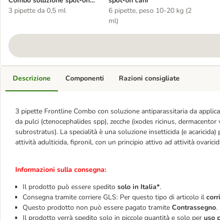
Combo soluzione spot-on
spot-on cani
per gatti e furetti
3 pipette da 0,5 ml
6 pipette, peso 10-20 kg (2
ml)
Descrizione
Componenti
Razioni consigliate
3 pipette Frontline Combo con soluzione antiparassitaria da applicare 
da pulci (ctenocephalides spp), zecche (ixodes ricinus, dermacentor v
subrostratus). La specialità è una soluzione insetticida (e acaricida)
attività adulticida, fipronil, con un principio attivo ad attività ovaric
Informazioni sulla consegna:
Il prodotto può essere spedito
solo in Italia*
.
Consegna tramite corriere GLS: Per questo tipo di articolo il
corr
Questo prodotto non può essere pagato tramite
Contrassegno
.
Il prodotto verrà spedito solo in piccole quantità e solo per
uso p