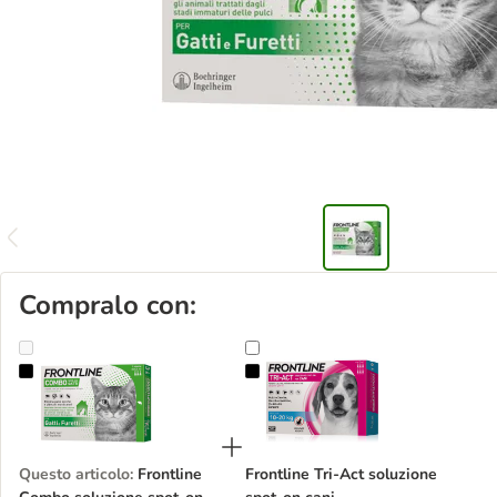
Compralo con:
Frontline Combo soluzione spot-on per gatti e furetti
Frontline Tri-Act soluzione spot-o
Questo articolo
:
Frontline
Frontline Tri-Act soluzione