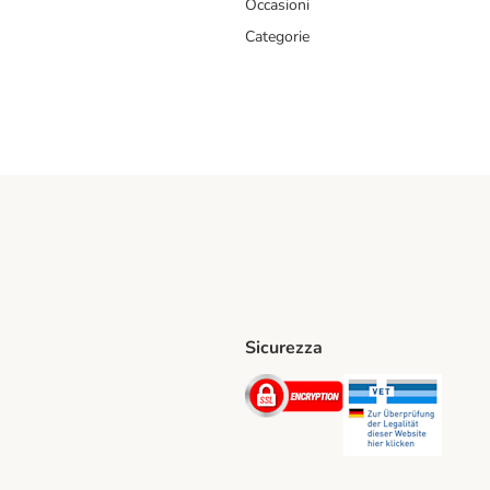
Occasioni
Categorie
Sicurezza
iane. Shipping Method
Post. Shipping Method
Security
Securit
hod