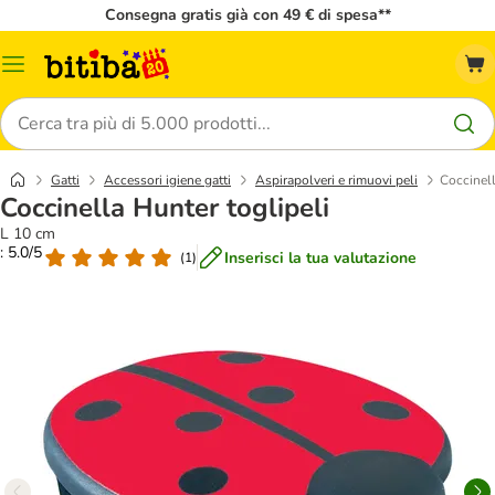
Consegna gratis già con 49 € di spesa**
Overview
catalogo
Cerca
Gatti
Accessori igiene gatti
Aspirapolveri e rimuovi peli
Coccinell
Coccinella Hunter toglipeli
L 10 cm
: 5.0/5
Inserisci la tua valutazione
(
1
)