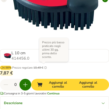
Prezzo più basso
praticato negli
ultimi 30 gg,
L 10 cm
prima dello
sconto.
414456.0
-24.98%
Prezzo regolare
10,49 €
7,87 €
Aggiungi al
Aggiungi al
carrello
carrello
Consegna in 3-5 giorni lavorativi
Continua
Descrizione