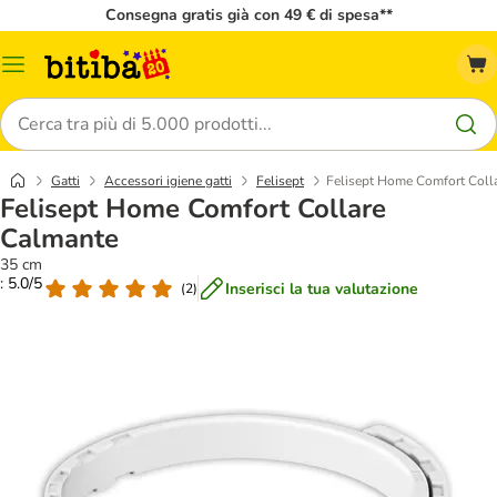
Consegna gratis già con 49 € di spesa**
Overview
catalogo
Cerca
Gatti
Accessori igiene gatti
Felisept
Felisept Home Comfort Coll
Felisept Home Comfort Collare
Calmante
35 cm
: 5.0/5
Inserisci la tua valutazione
(
2
)