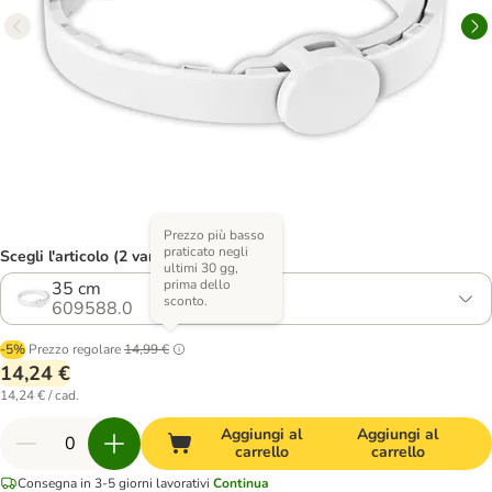
Prezzo più basso
praticato negli
Scegli l'articolo (2 varianti)
ultimi 30 gg,
prima dello
35 cm
sconto.
609588.0
-5%
Prezzo regolare
14,99 €
14,24 €
14,24 € / cad.
Aggiungi al
Aggiungi al
carrello
carrello
Consegna in 3-5 giorni lavorativi
Continua