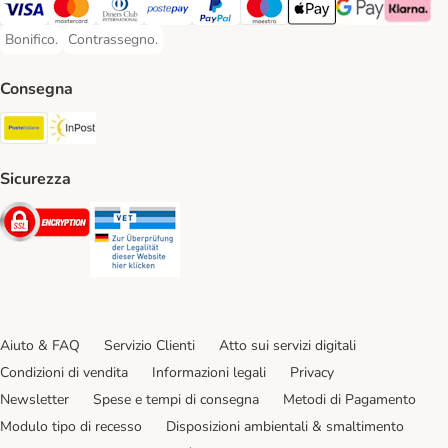
Visa. Payment Method
Mastercard. Payment Method
Diners Club. Payment Method
Postepay. Payment Method
PayPal. Payment Method
Maestro. Payment Method
Apple pay. Payment Met
Google Pay Paym
Klarna Pa
Bonifico.
Contrassegno.
Bonifico. Payment Method
Contrassegno. Payment Method
Consegna
Poste Italiane. Shipping Method
InPost. Shipping Method
Sicurezza
Security
Security
Aiuto & FAQ
Servizio Clienti
Atto sui servizi digitali
Condizioni di vendita
Informazioni legali
Privacy
Newsletter
Spese e tempi di consegna
Metodi di Pagamento
Modulo tipo di recesso
Disposizioni ambientali & smaltimento