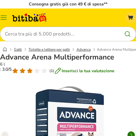
Consegna gratis già con 49 € di spesa**
Overview
catalogo
Cerca
Gatti
Toilette e lettiere per gatti
Advance
Advance Arena Multipe
Advance Arena Multiperformance
6 l
: 3.0/5
Inserisci la tua valutazione
(
1
)