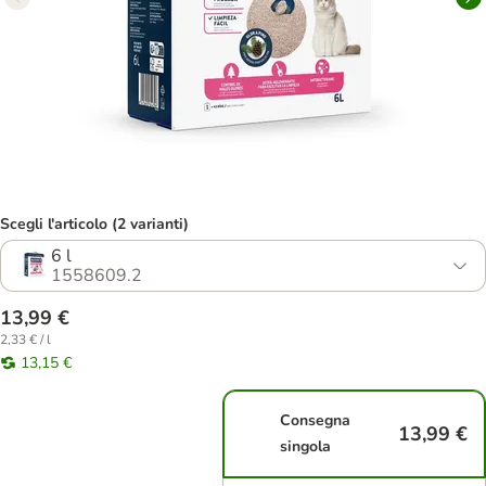
Scegli l'articolo (2 varianti)
6 l
1558609.2
13,99 €
2,33 € / l
13,15 €
Consegna
13,99 €
singola