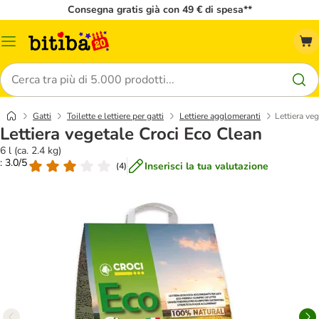
Consegna gratis già con 49 € di spesa**
Overview
catalogo
Cerca
Gatti
Toilette e lettiere per gatti
Lettiere agglomeranti
Lettiera ve
Lettiera vegetale Croci Eco Clean
6 l (ca. 2.4 kg)
: 3.0/5
Inserisci la tua valutazione
(
4
)