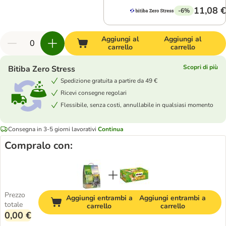
11,08 €
-6%
Aggiungi al
Aggiungi al
carrello
carrello
Scopri di più
Bitiba Zero Stress
Spedizione gratuita a partire da 49 €
Ricevi consegne regolari
Flessibile, senza costi, annullabile in qualsiasi momento
Consegna in 3-5 giorni lavorativi
Continua
Compralo con:
Prezzo
Aggiungi entrambi a
Aggiungi entrambi a
totale
carrello
carrello
0,00 €