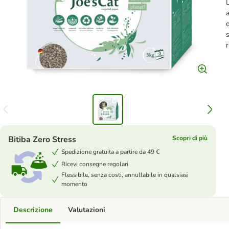
L
a
o
s
r
Bitiba Zero Stress
Scopri di più
Spedizione gratuita a partire da 49 €
Ricevi consegne regolari
Flessibile, senza costi, annullabile in qualsiasi
momento
Descrizione
Valutazioni