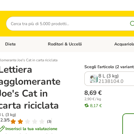
Cerca
Diete
Roditori & Uccelli
Acquariol
Gatti
Apri Menù Categoria: Cani
Apri Menù Categoria: Diete
Apri Menù Cat
lomerante Joe's Cat in carta riciclata
Lettiera
Scegli l'articolo (2 variant
8 L (3 kg)
agglomerante
2138104.0
Joe's Cat in
8,69 €
2,90 € / kg
carta riciclata
8,17 €
 L (3 kg)
 2.3/5
(
3
)
Inserisci la tua valutazione