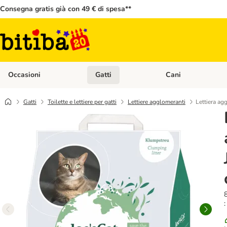
Consegna gratis già con 49 € di spesa**
Occasioni
Gatti
Cani
Apri Menù Categoria: Occasioni
Apri Menù Categoria: 
Gatti
Toilette e lettiere per gatti
Lettiere agglomeranti
Lettiera agg
8
: