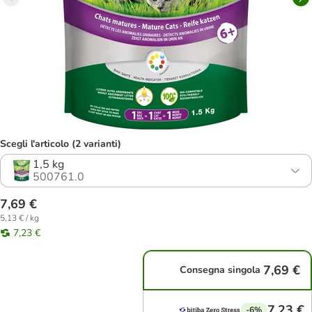
Scegli l'articolo (2 varianti)
1,5 kg
500761.0
7,69 €
5,13 € / kg
7,23 €
7,69 €
Consegna singola
7,23 €
-6%