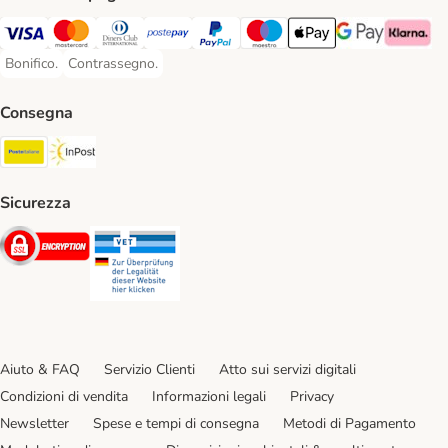
Visa. Payment Method
Mastercard. Payment Method
Diners Club. Payment Method
Postepay. Payment Method
PayPal. Payment Method
Maestro. Payment Method
Apple pay. Payment Met
Google Pay Paym
Klarna Pa
Bonifico.
Contrassegno.
Bonifico. Payment Method
Contrassegno. Payment Method
Consegna
Poste Italiane. Shipping Method
InPost. Shipping Method
Sicurezza
Security
Security
Aiuto & FAQ
Servizio Clienti
Atto sui servizi digitali
Condizioni di vendita
Informazioni legali
Privacy
Newsletter
Spese e tempi di consegna
Metodi di Pagamento