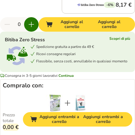
8,17 €
-6%
Aggiungi al
Aggiungi al
carrello
carrello
Scopri di più
Bitiba Zero Stress
Spedizione gratuita a partire da 49 €
Ricevi consegne regolari
Flessibile, senza costi, annullabile in qualsiasi momento
Consegna in 3-5 giorni lavorativi
Continua
Compralo con:
Prezzo
Aggiungi entrambi a
Aggiungi entrambi a
totale
carrello
carrello
0,00 €