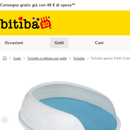
Consegna gratis già con 49 € di spesa**
Occasioni
Gatti
Cani
Apri Menù Categoria: Occasioni
Apri Menù Categoria: 
Gatti
Toilette e lettiere per gatti
Toilette
Toilette aperta TIAKI Co