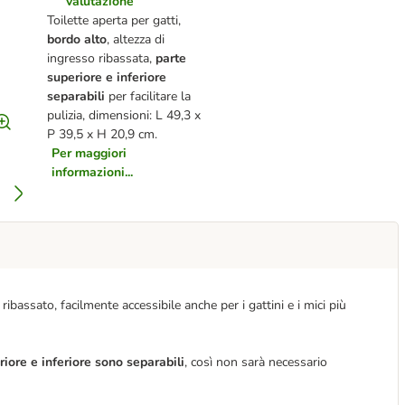
valutazione
Toilette aperta per gatti,
bordo alto
, altezza di
ingresso ribassata,
parte
superiore e inferiore
separabili
per facilitare la
pulizia, dimensioni: L 49,3 x
P 39,5 x H 20,9 cm.
Per maggiori
informazioni...
ribassato, facilmente accessibile anche per i gattini e i mici più
riore e inferiore sono separabili
, così non sarà necessario