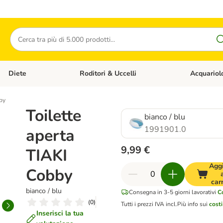
Cerca
Diete
Roditori & Uccelli
Acquariol
Gatti
Apri Menù Categoria: Cani
Apri Menù Categoria: Diete
Apri Menù Cat
bby
Toilette
bianco / blu
1991901.0
aperta
9,99 €
TIAKI
Agg
Cobby
car
bianco / blu
Consegna in 3-5 giorni lavorativi
C
(
0
)
Tutti i prezzi IVA incl.
Più info sui
costi
Inserisci la tua